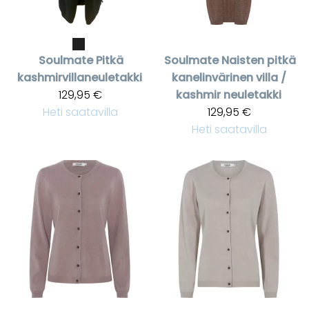
Soulmate
Pitkä
Soulmate
Naisten pitkä
kashmirvillaneuletakki
kanelinvärinen villa /
129,95 €
kashmir neuletakki
Heti saatavilla
129,95 €
Heti saatavilla