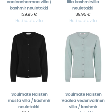
vaaleanharmaa villa /
liila kashmirvilla
kashmir neuletakki
neuletakki
129,95 €
89,95 €
Heti saatavilla
Heti saatavilla
Soulmate
Naisten
Soulmate
Naisten
musta villa / kashmir
Vaalea vedenvärinen
neuletakki
villa / kashmir