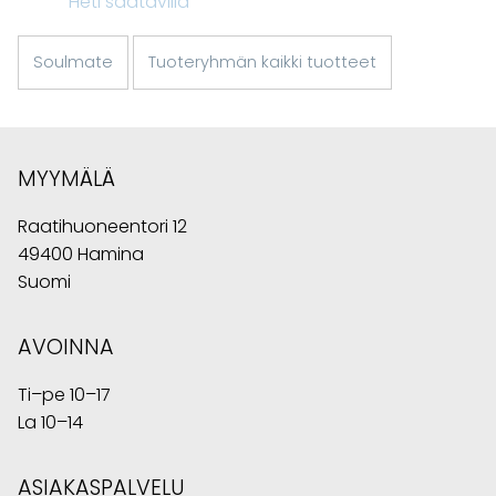
Heti saatavilla
Soulmate
Tuoteryhmän kaikki tuotteet
MYYMÄLÄ
Raatihuoneentori 12
49400 Hamina
Suomi
AVOINNA
Ti–pe 10–17
La 10–14
ASIAKASPALVELU