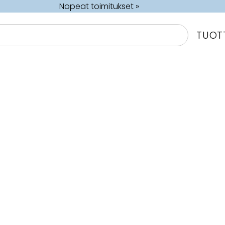
Nopeat toimitukset »
TUOT