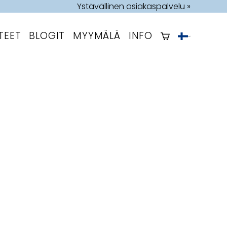
Ystävällinen asiakaspalvelu »
TEET
BLOGIT
MYYMÄLÄ
INFO