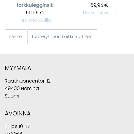
farkkulegginsit
69,95 €
59,95 €
Heti saatavilla
Heti saatavilla
Ze-Ze
Tuoteryhmän kaikki tuotteet
MYYMÄLÄ
Raatihuoneentori 12
49400 Hamina
Suomi
AVOINNA
Ti–pe 10–17
La 10–14