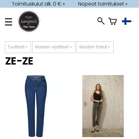
Toimituskulut alk. 0 € »
Nopeat toimitukset »
Tuotteet
‪»
Naisten vaatteet
‪»
Naisten farkut
‪»
ZE-ZE