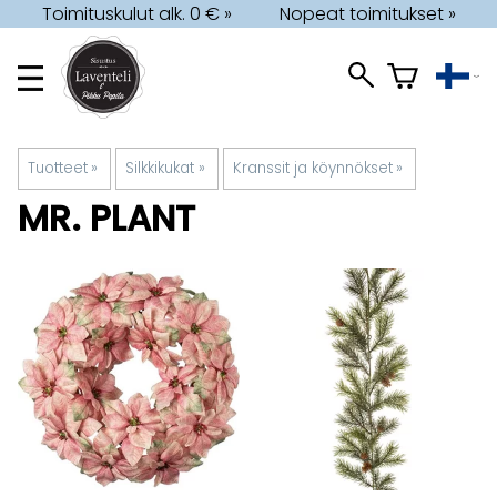
Toimituskulut alk. 0 € »
Nopeat toimitukset »
Tuotteet
‪»
Silkkikukat
‪»
Kranssit ja köynnökset
‪»
MR. PLANT