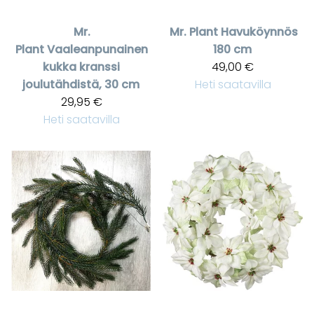
Mr.
Mr. Plant
Havuköynnös
Plant
Vaaleanpunainen
180 cm
kukka kranssi
49,00 €
joulutähdistä, 30 cm
Heti saatavilla
29,95 €
Heti saatavilla