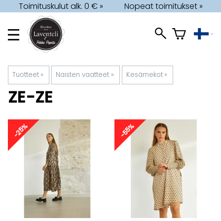
Toimituskulut alk. 0 € »
Nopeat toimitukset »
Tuotteet
‪»
Naisten vaatteet
‪»
Kesämekot
‪»
ZE-ZE
-25%
-55%