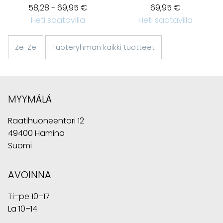
58,28 - 69,95 €
69,95 €
Heti saatavilla
Heti saatavilla
Ze-Ze
Tuoteryhmän kaikki tuotteet
MYYMÄLÄ
Raatihuoneentori 12
49400 Hamina
Suomi
AVOINNA
Ti–pe 10–17
La 10–14