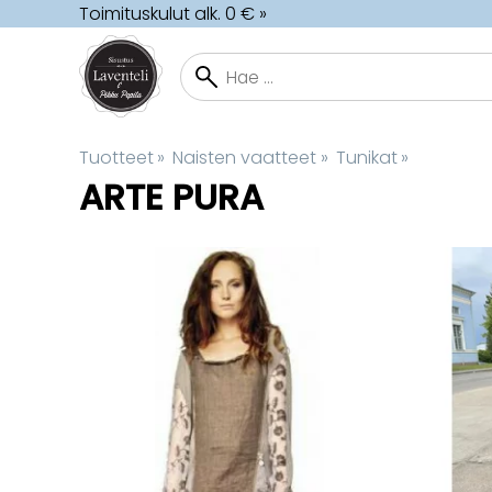
Toimituskulut alk. 0 € »
Tuotteet
‪»
Naisten vaatteet
‪»
Tunikat
‪»
ARTE PURA