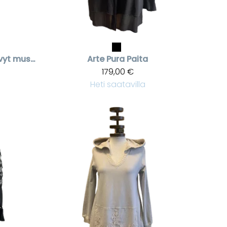
Lyhythihainen kevyt musta viskoosimekko.
Arte Pura
Paita
179,00 €
Heti saatavilla