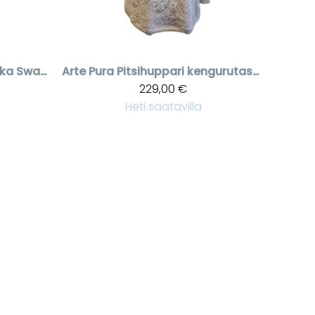
Pitsihihainen tunika Swarovski kristalleilla
Arte Pura
Pitsihuppari kengurutaskulla
229,00 €
Heti saatavilla