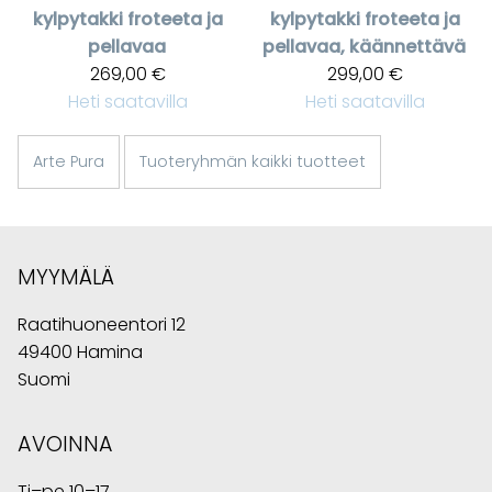
kylpytakki froteeta ja
kylpytakki froteeta ja
pellavaa
pellavaa, käännettävä
269,00 €
299,00 €
Heti saatavilla
Heti saatavilla
Arte Pura
Tuoteryhmän kaikki tuotteet
MYYMÄLÄ
Raatihuoneentori 12
49400 Hamina
Suomi
AVOINNA
Ti–pe 10–17