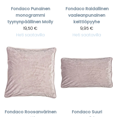
Fondaco
Punainen
Fondaco
Raidallinen
monogrammi
vaaleanpunainen
tyynynpäällinen Molly
keittiöpyyhe
19,50 €
9,95 €
Heti saatavilla
Heti saatavilla
Fondaco
Roosanvärinen
Fondaco
Suuri