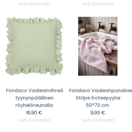
Heti saatavilla
Heti saatavilla
Fondaco
Vaaleanvihreä
Fondaco
Vaaleanpunaine
tyynynpäällinen
Stripe froteepyyhe
röyhelöreunalla
50*70 cm
16,90 €
9,95 €
Heti saatavilla
Heti saatavilla