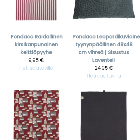
Fondaco
Raidallinen
Fondaco
Leopardikuvioin
kirsikanpunainen
tyynynpäällinen 48x48
keittiöpyyhe
cm vihreä | Sisustus
9,95 €
Laventeli
Heti saatavilla
24,95 €
Heti saatavilla