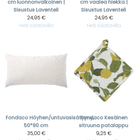
cm luonnonvalkoinen |
cm vaalea hiekka |
Sisustus Laventeli
Sisustus Laventeli
24,95 €
24,95 €
Heti saatavilla
Heti saatavilla
Fondaco
Höyhen/untuvasisätyyny,
Fondaco
Kesäinen
50*90 cm
sitruuna patalappu
35,00 €
9,25 €