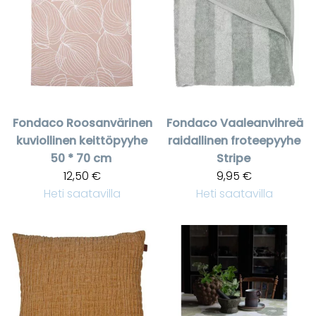
Fondaco
Roosanvärinen
Fondaco
Vaaleanvihreä
kuviollinen keittöpyyhe
raidallinen froteepyyhe
50 * 70 cm
Stripe
12,50 €
9,95 €
Heti saatavilla
Heti saatavilla