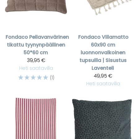
Fondaco
Pellavanvärinen
Fondaco
Villamatto
tikattu tyynynpäällinen
60x90 cm
50*60 cm
luonnonvalkoinen
39,95 €
tupsuilla | Sisustus
Heti saatavilla
Laventeli
☆
☆
☆
☆
☆
49,95 €
(1)
Heti saatavilla