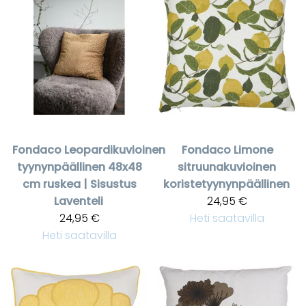
Fondaco
Leopardikuvioinen
Fondaco
Limone
tyynynpäällinen 48x48
sitruunakuvioinen
cm ruskea | Sisustus
koristetyynynpäällinen
Laventeli
24,95 €
24,95 €
Heti saatavilla
Heti saatavilla