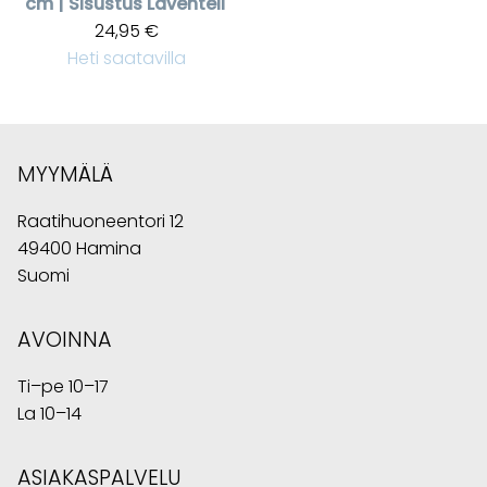
cm | Sisustus Laventeli
24,95 €
Heti saatavilla
MYYMÄLÄ
Raatihuoneentori 12
49400 Hamina
Suomi
AVOINNA
Ti–pe 10–17
La 10–14
ASIAKASPALVELU