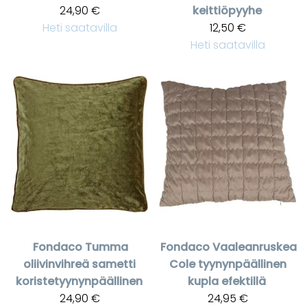
24,90 €
keittiöpyyhe
Heti saatavilla
12,50 €
Heti saatavilla
Fondaco
Tumma
Fondaco
Vaaleanruskea
oliivinvihreä sametti
Cole tyynynpäällinen
koristetyynynpäällinen
kupla efektillä
24,90 €
24,95 €