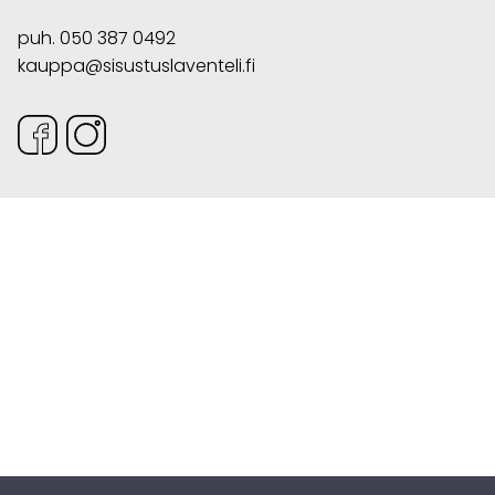
puh.
050 387 0492
kauppa@sisustuslaventeli.fi