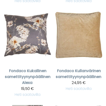
Heti saatavilla
Heti saatavilla
Fondaco
Kukallinen
Fondaco
Kullanvärinen
samettityynynpäällinen
samettityynynpäällinen
Alexa
24,95 €
19,50 €
Heti saatavilla
Heti saatavilla