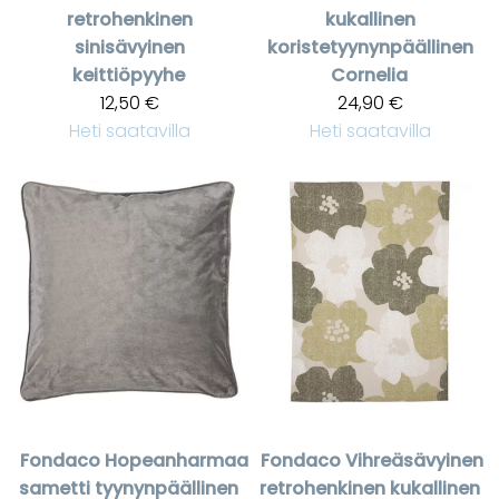
retrohenkinen
kukallinen
sinisävyinen
koristetyynynpäällinen
keittiöpyyhe
Cornelia
12,50 €
24,90 €
Heti saatavilla
Heti saatavilla
Fondaco
Hopeanharmaa
Fondaco
Vihreäsävyinen
sametti tyynynpäällinen
retrohenkinen kukallinen