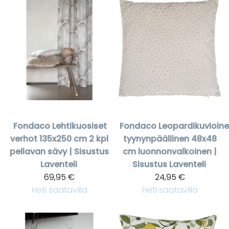
Fondaco
Lehtikuosiset
Fondaco
Leopardikuvioin
verhot 135x250 cm 2 kpl
tyynynpäällinen 48x48
pellavan sävy | Sisustus
cm luonnonvalkoinen |
Laventeli
Sisustus Laventeli
69,95 €
24,95 €
Heti saatavilla
Heti saatavilla