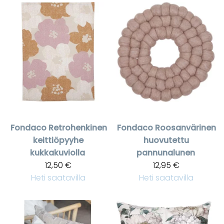
Fondaco
Retrohenkinen
Fondaco
Roosanvärinen
keittiöpyyhe
huovutettu
kukkakuviolla
pannunalunen
12,50 €
12,95 €
Heti saatavilla
Heti saatavilla