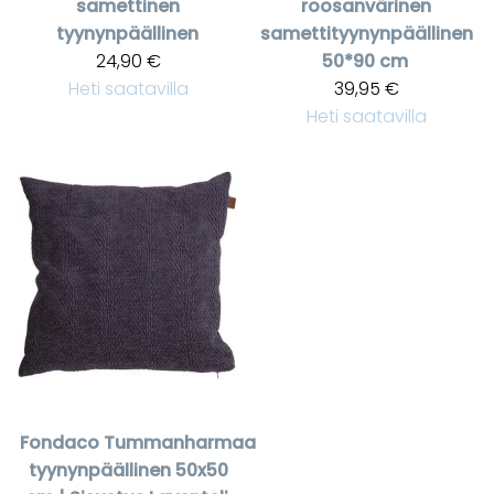
samettinen
roosanvärinen
tyynynpäällinen
samettityynynpäällinen
24,90 €
50*90 cm
Heti saatavilla
39,95 €
Heti saatavilla
Fondaco
Tummanharmaa
tyynynpäällinen 50x50