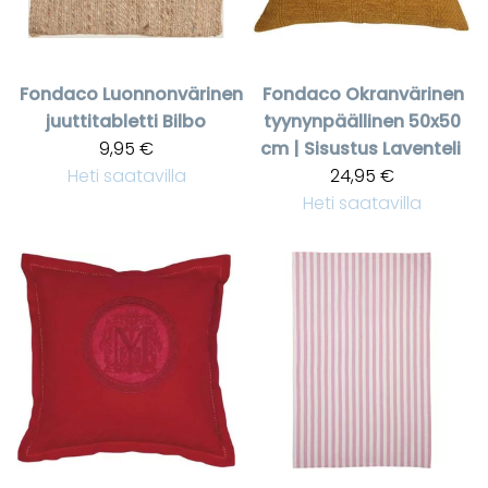
Fondaco
Luonnonvärinen
Fondaco
Okranvärinen
juuttitabletti Bilbo
tyynynpäällinen 50x50
9,95 €
cm | Sisustus Laventeli
Heti saatavilla
24,95 €
Heti saatavilla