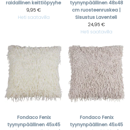
raidallinen keittiöpyyhe
tyynynpäällinen 48x48
9,95 €
cm ruosteenruskea |
Heti saatavilla
Sisustus Laventeli
24,95 €
Heti saatavilla
Fondaco
Fenix
Fondaco
Fenix
tyynynpäällinen 45x45
tyynynpäällinen 45x45