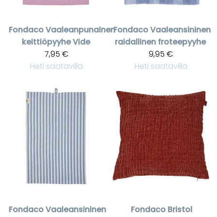
Fondaco
Vaaleanpunainen
Fondaco
Vaaleansininen
keittiöpyyhe Vide
raidallinen froteepyyhe
7,95 €
9,95 €
Heti saatavilla
Heti saatavilla
Fondaco
Vaaleansininen
Fondaco
Bristol