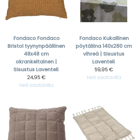
Fondaco
Fondaco
Fondaco
Kukallinen
Bristol tyynynpäällinen
pöytäliina 140x280 cm
48x48 cm
vihreä | Sisustus
okrankeltainen |
Laventeli
Sisustus Laventeli
59,95 €
24,95 €
Heti saatavilla
Heti saatavilla