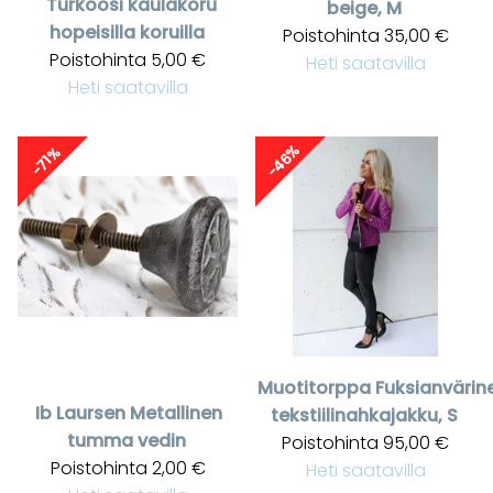
Turkoosi kaulakoru
beige, M
hopeisilla koruilla
Poistohinta
35,00 €
Poistohinta
5,00 €
Heti saatavilla
Heti saatavilla
-46%
-71%
Muotitorppa
Fuksianvärin
Ib Laursen
Metallinen
tekstiilinahkajakku, S
tumma vedin
Poistohinta
95,00 €
Poistohinta
2,00 €
Heti saatavilla