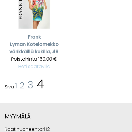
Frank
Lyman
Kotelomekko
värikkäillä kukilla, 48
Poistohinta
150,00 €
Heti saatavilla
4
3
2
1
Sivu
MYYMÄLÄ
Raatihuoneentori 12