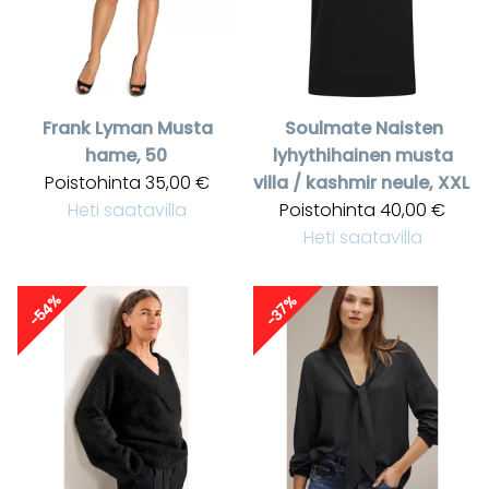
Frank Lyman
Musta
Soulmate
Naisten
hame, 50
lyhythihainen musta
Poistohinta
35,00 €
villa / kashmir neule, XXL
Heti saatavilla
Poistohinta
40,00 €
Heti saatavilla
-54%
-37%