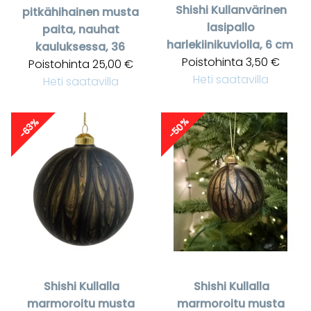
Shishi
Kullanvärinen
pitkähihainen musta
lasipallo
paita, nauhat
harlekiinikuviolla, 6 cm
kauluksessa, 36
Poistohinta
3,50 €
Poistohinta
25,00 €
Heti saatavilla
Heti saatavilla
-50%
-63%
Shishi
Kullalla
Shishi
Kullalla
marmoroitu musta
marmoroitu musta