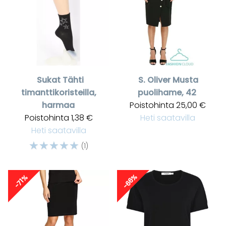
Sukat Tähti
S. Oliver
Musta
timanttikoristeilla,
puolihame, 42
harmaa
Poistohinta
25,00 €
Poistohinta
1,38 €
Heti saatavilla
Heti saatavilla
☆
☆
☆
☆
☆
(1)
-66%
-71%