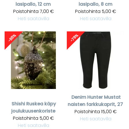
lasipallo, 12 cm
lasipallo, 8 cm
Poistohinta
7,00 €
Poistohinta
5,00 €
Heti saatavilla
Heti saatavilla
-55%
-79%
Denim Hunter
Mustat
Shishi
Ruskea käpy
naisten farkkukaprit, 27
joulukuusenkoriste
Poistohinta
15,00 €
Poistohinta
5,00 €
Heti saatavilla
Heti saatavilla