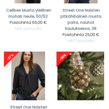
Cellbes
Musta ylellinen
Street One
Naisten
mohair neule, 50/52
pitkähihainen musta
Poistohinta
65,00 €
paita, nauhat
Heti saatavilla
kauluksessa, 38
Poistohinta
25,00 €
Heti saatavilla
-37%
-56%
Street One
Naisten