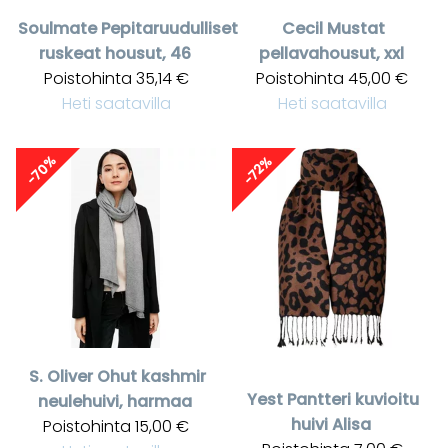
Soulmate
Pepitaruudulliset
Cecil
Mustat
ruskeat housut, 46
pellavahousut, xxl
Poistohinta
35,14 €
Poistohinta
45,00 €
Heti saatavilla
Heti saatavilla
-70%
-72%
S. Oliver
Ohut kashmir
Yest
Pantteri kuvioitu
neulehuivi, harmaa
huivi Alisa
Poistohinta
15,00 €