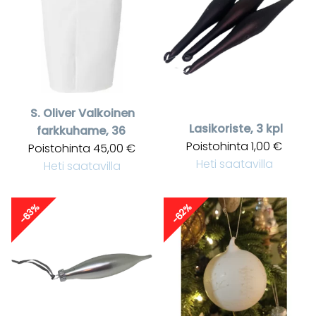
S. Oliver
Valkoinen
Lasikoriste, 3 kpl
farkkuhame, 36
Poistohinta
1,00 €
Poistohinta
45,00 €
Heti saatavilla
Heti saatavilla
-63%
-62%