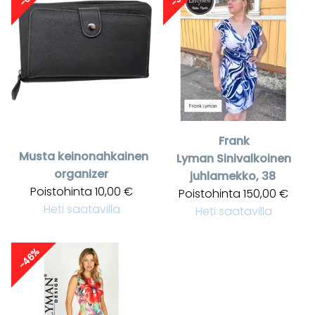
Frank
Musta keinonahkainen
Lyman
Sinivalkoinen
organizer
juhlamekko, 38
Poistohinta
10,00 €
Poistohinta
150,00 €
Heti saatavilla
Heti saatavilla
-46%