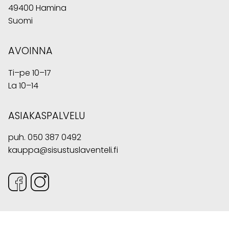
49400 Hamina
Suomi
AVOINNA
Ti–pe 10–17
La 10–14
ASIAKASPALVELU
puh.
050 387 0492
kauppa@sisustuslaventeli.fi