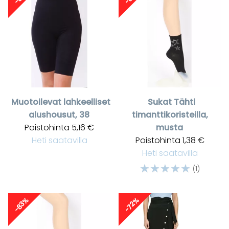
Muotoilevat lahkeelliset
Sukat Tähti
alushousut, 38
timanttikoristeilla,
Poistohinta
5,16 €
musta
Heti saatavilla
Poistohinta
1,38 €
Heti saatavilla
☆
☆
☆
☆
☆
(1)
-83%
-72%