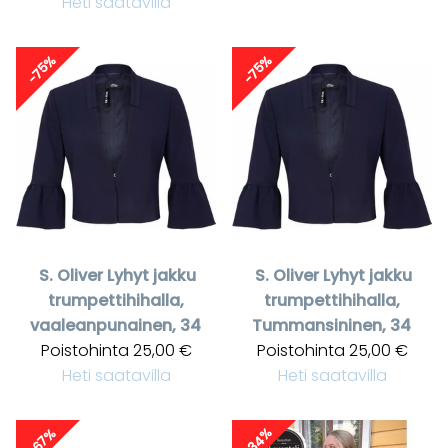
Heti saatavilla
-75%
-75%
S. Oliver
Lyhyt jakku
S. Oliver
Lyhyt jakku
trumpettihihalla,
trumpettihihalla,
vaaleanpunainen, 34
Tummansininen, 34
Poistohinta
25,00 €
Poistohinta
25,00 €
Heti saatavilla
Heti saatavilla
-34%
-67%