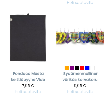
Heti saatavilla
Fondaco
Musta
Sydämenmallinen
keittiöpyyhe Vide
värikäs korvakoru
7,95 €
9,95 €
Heti saatavilla
Heti saatavilla