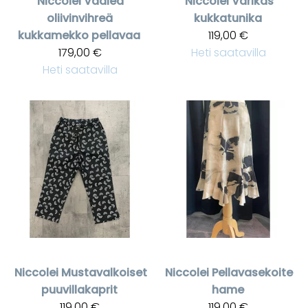
Niccolei
Vaalea
Niccolei
Värikäs
oliivinvihreä
kukkatunika
kukkamekko pellavaa
119,00 €
179,00 €
Heti saatavilla
Heti saatavilla
Niccolei
Mustavalkoiset
Niccolei
Pellavasekoite
puuvillakaprit
hame
119,00 €
119,00 €