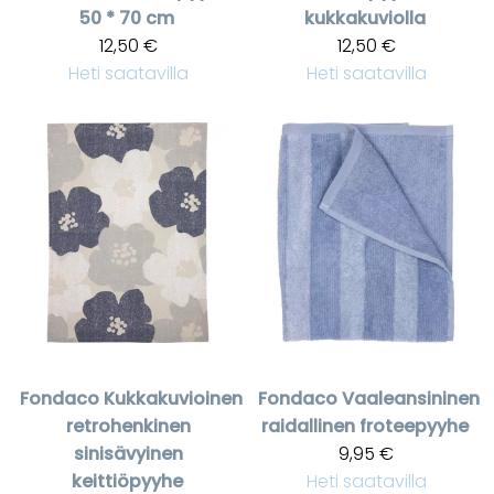
50 * 70 cm
kukkakuviolla
12,50 €
12,50 €
Heti saatavilla
Heti saatavilla
Fondaco
Kukkakuvioinen
Fondaco
Vaaleansininen
retrohenkinen
raidallinen froteepyyhe
sinisävyinen
9,95 €
keittiöpyyhe
Heti saatavilla