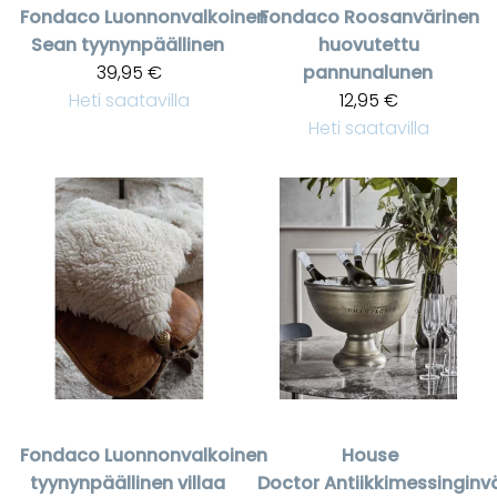
Fondaco
Luonnonvalkoinen
Fondaco
Roosanvärinen
Sean tyynynpäällinen
huovutettu
39,95 €
pannunalunen
Heti saatavilla
12,95 €
Heti saatavilla
Fondaco
Luonnonvalkoinen
House
tyynynpäällinen villaa
Doctor
Antiikkimessinginv