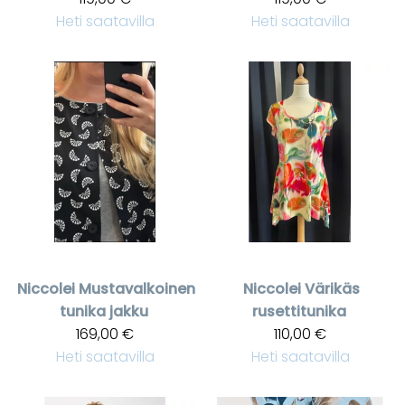
Heti saatavilla
Heti saatavilla
Niccolei
Mustavalkoinen
Niccolei
Värikäs
tunika jakku
rusettitunika
169,00 €
110,00 €
Heti saatavilla
Heti saatavilla