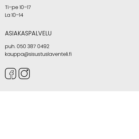
Ti–pe 10–17
La 10–14
ASIAKASPALVELU
puh.
050 387 0492
kauppa@sisustuslaventeli.fi