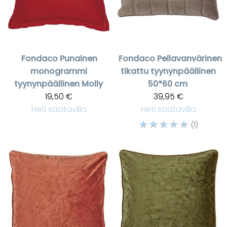
Fondaco
Punainen
Fondaco
Pellavanvärinen
monogrammi
tikattu tyynynpäällinen
tyynynpäällinen Molly
50*60 cm
19,50 €
39,95 €
Heti saatavilla
Heti saatavilla
☆
☆
☆
☆
☆
(1)