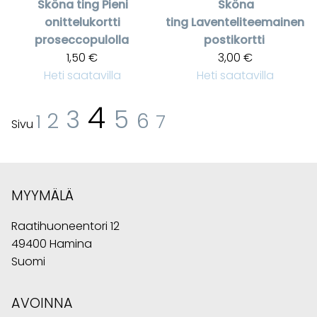
Sköna ting
Pieni
Sköna
onittelukortti
ting
Laventeliteemainen
proseccopulolla
postikortti
1,50 €
3,00 €
Heti saatavilla
Heti saatavilla
4
3
5
2
6
1
7
Sivu
MYYMÄLÄ
Raatihuoneentori 12
49400 Hamina
Suomi
AVOINNA