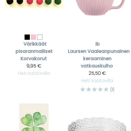
Värikkäät
Ib
pisaranmalliset
Laursen
Vaaleanpunainen
Korvakorut
keraaminen
9,95 €
vatkauskulho
Heti saatavilla
25,50 €
Heti saatavilla
☆
☆
☆
☆
☆
(1)