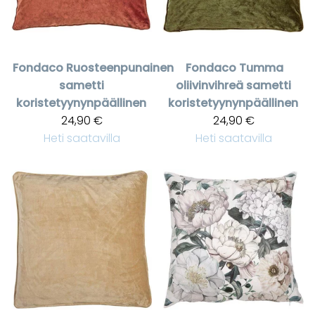
Fondaco
Ruosteenpunainen
Fondaco
Tumma
sametti
oliivinvihreä sametti
koristetyynynpäällinen
koristetyynynpäällinen
24,90 €
24,90 €
Heti saatavilla
Heti saatavilla