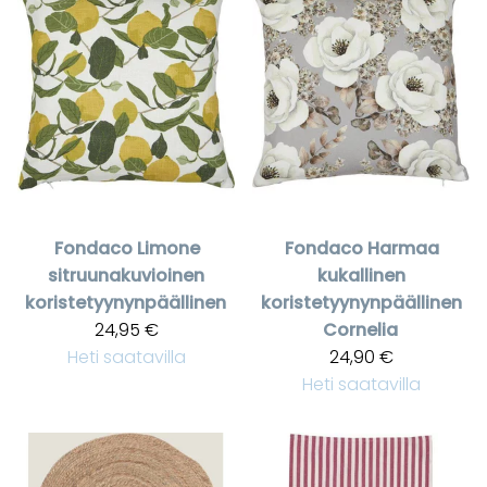
Fondaco
Limone
Fondaco
Harmaa
sitruunakuvioinen
kukallinen
koristetyynynpäällinen
koristetyynynpäällinen
24,95 €
Cornelia
Heti saatavilla
24,90 €
Heti saatavilla