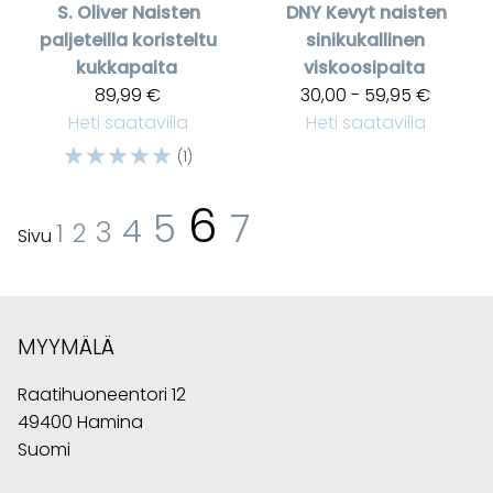
S. Oliver
Naisten
DNY
Kevyt naisten
paljeteilla koristeltu
sinikukallinen
kukkapaita
viskoosipaita
89,99 €
30,00 - 59,95 €
Heti saatavilla
Heti saatavilla
☆
☆
☆
☆
☆
(1)
6
5
7
4
3
1
2
Sivu
MYYMÄLÄ
Raatihuoneentori 12
49400 Hamina
Suomi