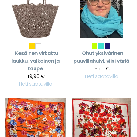
Kesäinen virkattu
Ohut yksivärinen
laukku, valkoinen ja
puuvillahuivi, viisi väriä
taupe
19,50 €
49,90 €
Heti saatavilla
Heti saatavilla