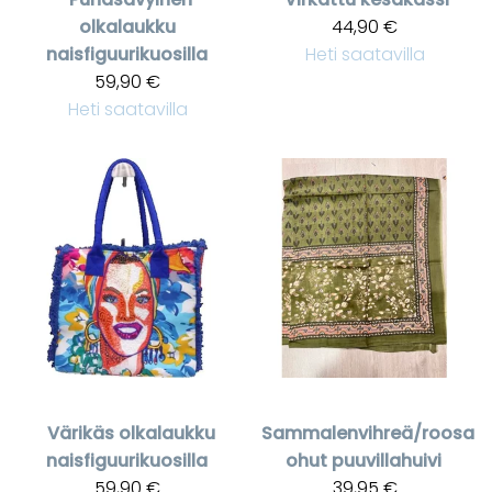
olkalaukku
44,90 €
naisfiguurikuosilla
Heti saatavilla
59,90 €
Heti saatavilla
Värikäs olkalaukku
Sammalenvihreä/roosa
naisfiguurikuosilla
ohut puuvillahuivi
59,90 €
39,95 €