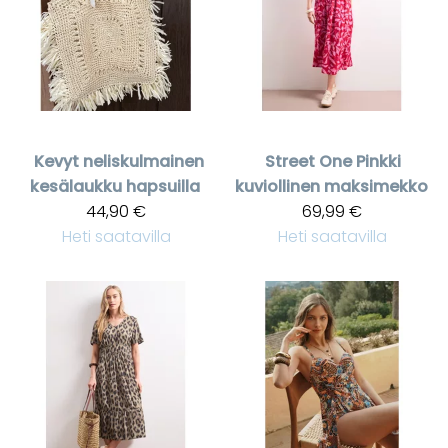
Kevyt neliskulmainen
Street One
Pinkki
kesälaukku hapsuilla
kuviollinen maksimekko
44,90 €
69,99 €
Heti saatavilla
Heti saatavilla