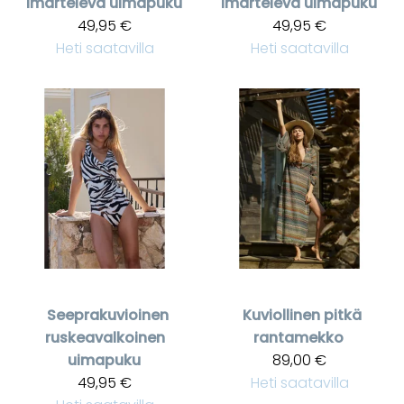
imarteleva uimapuku
imarteleva uimapuku
49,95 €
49,95 €
Heti saatavilla
Heti saatavilla
Seeprakuvioinen
Kuviollinen pitkä
ruskeavalkoinen
rantamekko
uimapuku
89,00 €
49,95 €
Heti saatavilla