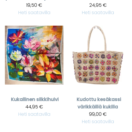
19,50 €
24,95 €
Heti saatavilla
Heti saatavilla
Kukallinen silkkihuivi
Kudottu kesäkassi
44,95 €
värikkäillä kukilla
Heti saatavilla
99,00 €
Heti saatavilla