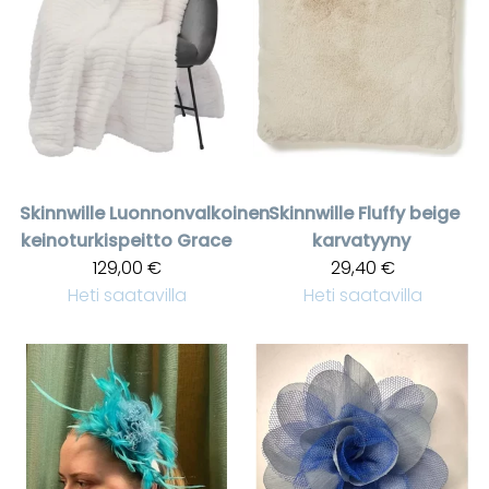
Skinnwille
Luonnonvalkoinen
Skinnwille
Fluffy beige
keinoturkispeitto Grace
karvatyyny
129,00 €
29,40 €
Heti saatavilla
Heti saatavilla