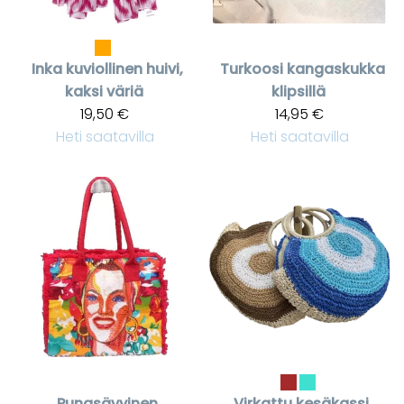
Inka kuviollinen huivi,
Turkoosi kangaskukka
kaksi väriä
klipsillä
19,50 €
14,95 €
Heti saatavilla
Heti saatavilla
Punasävyinen
Virkattu kesäkassi