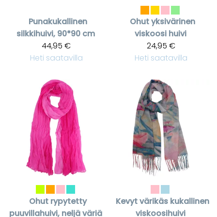
Punakukallinen
Ohut yksivärinen
silkkihuivi, 90*90 cm
viskoosi huivi
44,95 €
24,95 €
Heti saatavilla
Heti saatavilla
Ohut rypytetty
Kevyt värikäs kukallinen
puuvillahuivi, neljä väriä
viskoosihuivi