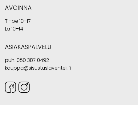
AVOINNA
Ti–pe 10–17
La 10–14
ASIAKASPALVELU
puh.
050 387 0492
kauppa@sisustuslaventeli.fi