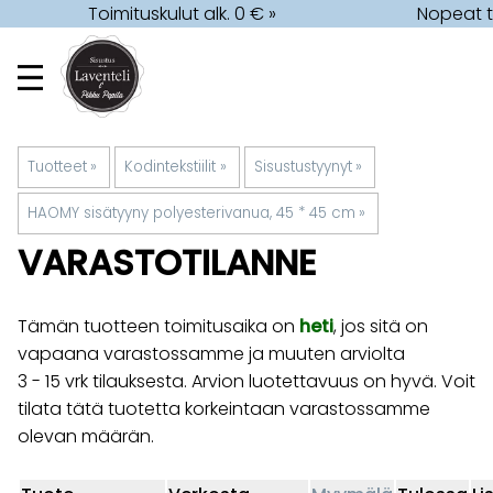
Toimituskulut alk. 0 € »
Nopeat t
Tuotteet
‪»
Kodintekstiilit
‪»
Sisustustyynyt
‪»
HAOMY sisätyyny polyesterivanua, 45 * 45 cm
‪»
VARASTOTILANNE
Tämän tuotteen toimitusaika on
heti
, jos sitä on
vapaana varastossamme ja muuten arviolta
3 - 15 vrk
tilauksesta. Arvion luotettavuus on hyvä. Voit
tilata tätä tuotetta korkeintaan varastossamme
olevan määrän.