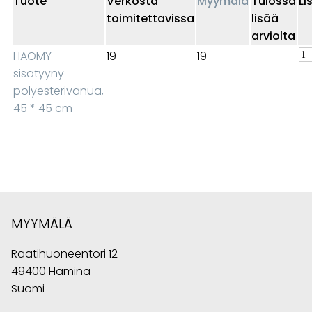
Tuote
Verkosta
Myymälä
Tulossa
Li
toimitettavissa
lisää
arviolta
HAOMY
19
19
sisätyyny
polyesterivanua,
45 * 45 cm
MYYMÄLÄ
Raatihuoneentori 12
49400 Hamina
Suomi