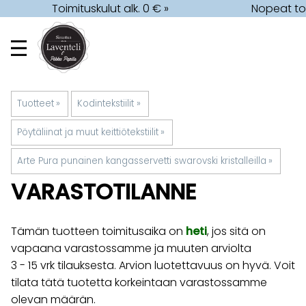
Toimituskulut alk. 0 € »
Nopeat toi
Tuotteet
‪»
Kodintekstiilit
‪»
Pöytäliinat ja muut keittiötekstiilit
‪»
Arte Pura punainen kangasservetti swarovski kristalleilla
‪»
VARASTOTILANNE
Tämän tuotteen toimitusaika on
heti
, jos sitä on
vapaana varastossamme ja muuten arviolta
3 - 15 vrk
tilauksesta. Arvion luotettavuus on hyvä. Voit
tilata tätä tuotetta korkeintaan varastossamme
olevan määrän.