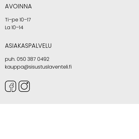
AVOINNA
Ti–pe 10–17
La 10–14
ASIAKASPALVELU
puh.
050 387 0492
kauppa@sisustuslaventeli.fi