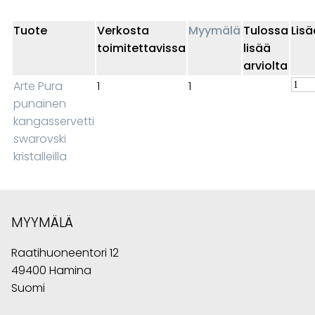
Tuote
Verkosta
Myymälä
Tulossa
Lisä
toimitettavissa
lisää
arviolta
Arte Pura
1
1
punainen
kangasservetti
swarovski
kristalleilla
MYYMÄLÄ
Raatihuoneentori 12
49400 Hamina
Suomi