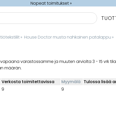
Nopeat toimitukset »
TUOT
iötekstiilit
‪»
House Doctor musta nahkainen patalappu
‪»
 on vapaana varastossamme ja muuten arviolta
3 - 15 vrk
til
an määrän.
Verkosta toimitettavissa
Myymälä
Tulossa lisää a
9
9