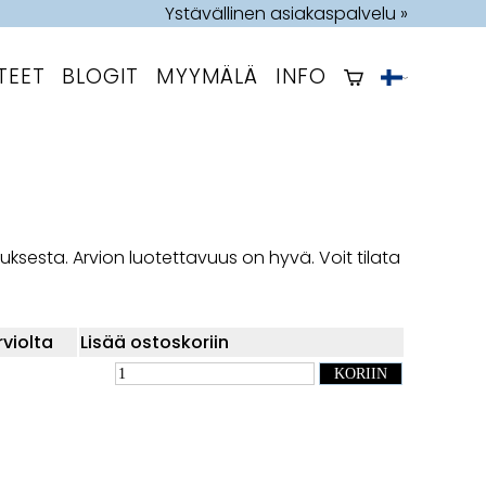
Ystävällinen asiakaspalvelu »
TEET
BLOGIT
MYYMÄLÄ
INFO
auksesta. Arvion luotettavuus on hyvä. Voit tilata
rviolta
Lisää ostoskoriin