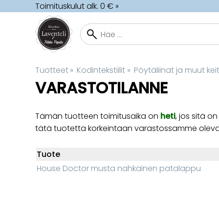
Toimituskulut alk. 0 € »
Tuotteet
‪»
Kodintekstiilit
‪»
Pöytäliinat ja muut keitt
VARASTOTILANNE
Tämän tuotteen toimitusaika on
heti
, jos sitä
tätä tuotetta korkeintaan varastossamme olev
Tuote
House Doctor musta nahkainen patalappu