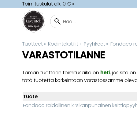
Toimituskulut alk. 0 € »
Tuotteet
‪»
Kodintekstiilit
‪»
Pyyhkeet
‪»
Fondaco ra
VARASTOTILANNE
Tämän tuotteen toimitusaika on
heti
, jos sitä
tätä tuotetta korkeintaan varastossamme olev
Tuote
Fondaco raidallinen kirsikanpunainen keittiöpyy