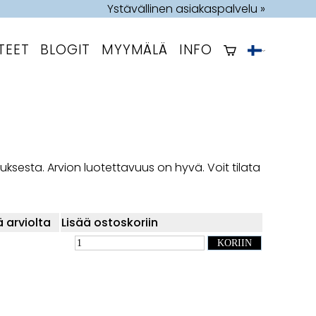
Ystävällinen asiakaspalvelu »
TEET
BLOGIT
MYYMÄLÄ
INFO
auksesta. Arvion luotettavuus on hyvä. Voit tilata
ä arviolta
Lisää ostoskoriin