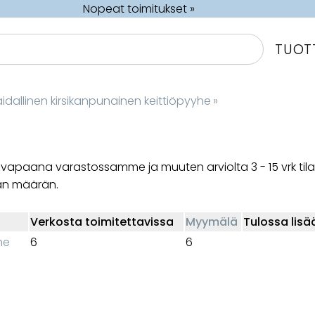
Nopeat toimitukset »
TUOT
idallinen kirsikanpunainen keittiöpyyhe
‪»
 on vapaana varastossamme ja muuten arviolta
3 - 15 vrk
til
an määrän.
Verkosta toimitettavissa
Myymälä
Tulossa lisä
he
6
6