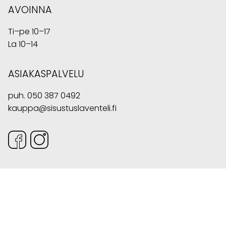
AVOINNA
Ti–pe 10–17
La 10–14
ASIAKASPALVELU
puh.
050 387 0492
kauppa@sisustuslaventeli.fi