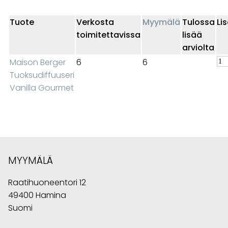
Tuote
Verkosta
Myymälä
Tulossa
Li
toimitettavissa
lisää
arviolta
Maison Berger
6
6
Tuoksudiffuuseri
Vanilla Gourmet
MYYMÄLÄ
Raatihuoneentori 12
49400 Hamina
Suomi