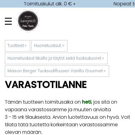
Toimituskulut alk. 0 € »
Nopeat t
Tuotteet
‪»
Huonetuoksut
‪»
Huonetuoksut tikuilla ja täytöt sekä tuoksukuoret
‪»
Maison Berger Tuoksudiffuuseri Vanilla Gourmet
‪»
VARASTOTILANNE
Tämän tuotteen toimitusaika on
heti
, jos sitä on
vapaana varastossamme ja muuten arviolta
3 - 15 vrk
tilauksesta. Arvion luotettavuus on hyvä. Voit
tilata tätä tuotetta korkeintaan varastossamme
olevan määrän.