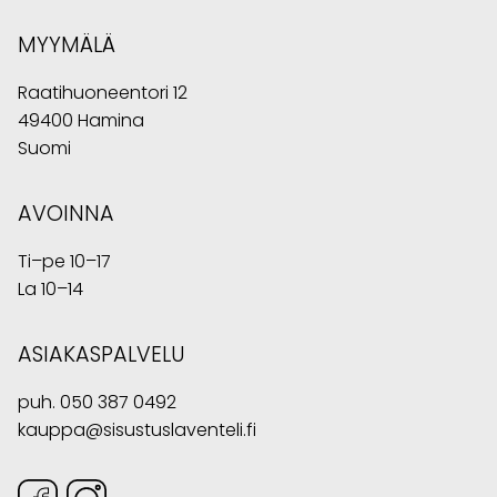
MYYMÄLÄ
Raatihuoneentori 12
49400 Hamina
Suomi
AVOINNA
Ti–pe 10–17
La 10–14
ASIAKASPALVELU
puh.
050 387 0492
kauppa@sisustuslaventeli.fi