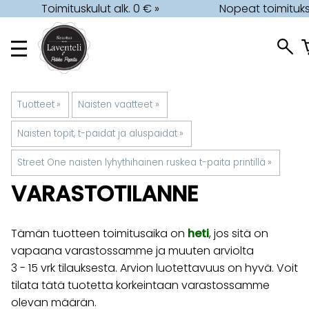
Toimituskulut alk. 0 € »
Nopeat toimituks
Tuotteet
‪»
Naisten vaatteet
‪»
Naisten topit, t-paidat ja aluspaidat
‪»
Street One naisten lyhythihainen ruskea t-paita printillä
‪»
VARASTOTILANNE
Tämän tuotteen toimitusaika on
heti
, jos sitä on
vapaana varastossamme ja muuten arviolta
3 - 15 vrk
tilauksesta. Arvion luotettavuus on hyvä. Voit
tilata tätä tuotetta korkeintaan varastossamme
olevan määrän.