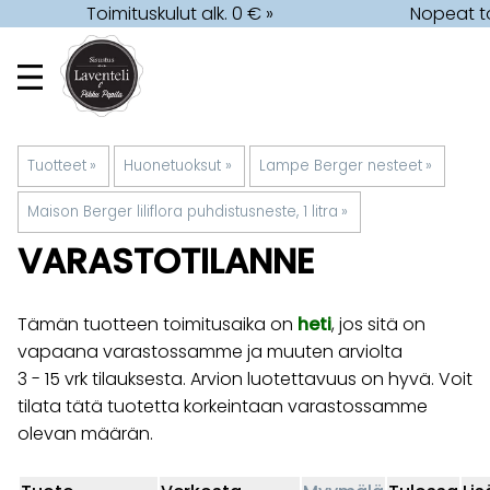
Toimituskulut alk. 0 € »
Nopeat to
Tuotteet
‪»
Huonetuoksut
‪»
Lampe Berger nesteet
‪»
Maison Berger liliflora puhdistusneste, 1 litra
‪»
VARASTOTILANNE
Tämän tuotteen toimitusaika on
heti
, jos sitä on
vapaana varastossamme ja muuten arviolta
3 - 15 vrk
tilauksesta. Arvion luotettavuus on hyvä. Voit
tilata tätä tuotetta korkeintaan varastossamme
olevan määrän.