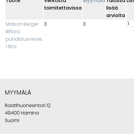
Tuote
Verkosta
Myymälä
Tulossa
Lis
toimitettavissa
lisää
arviolta
Maison Berger
3
3
liliflora
puhdistusneste,
1 litra
MYYMÄLÄ
Raatihuoneentori 12
49400 Hamina
Suomi