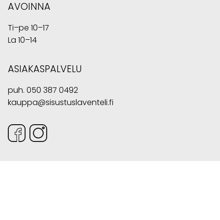
AVOINNA
Ti–pe 10–17
La 10–14
ASIAKASPALVELU
puh.
050 387 0492
kauppa@sisustuslaventeli.fi