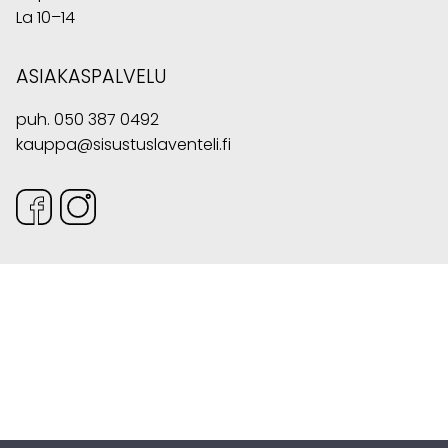
La 10–14
ASIAKASPALVELU
puh.
050 387 0492
kauppa@sisustuslaventeli.fi