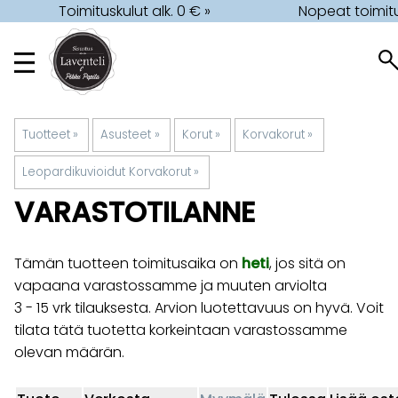
Toimituskulut alk. 0 € »
Nopeat toimitu
Tuotteet
‪»
Asusteet
‪»
Korut
‪»
Korvakorut
‪»
Leopardikuvioidut Korvakorut
‪»
VARASTOTILANNE
Tämän tuotteen toimitusaika on
heti
, jos sitä on
vapaana varastossamme ja muuten arviolta
3 - 15 vrk
tilauksesta. Arvion luotettavuus on hyvä. Voit
tilata tätä tuotetta korkeintaan varastossamme
olevan määrän.