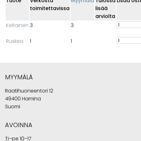
Tuote
Verkosta
Myymälä
Tulossa
Lisää ost
toimitettavissa
lisää
arviolta
Keltainen
3
3
Ruskea
1
1
MYYMÄLÄ
Raatihuoneentori 12
49400 Hamina
Suomi
AVOINNA
Ti–pe 10–17