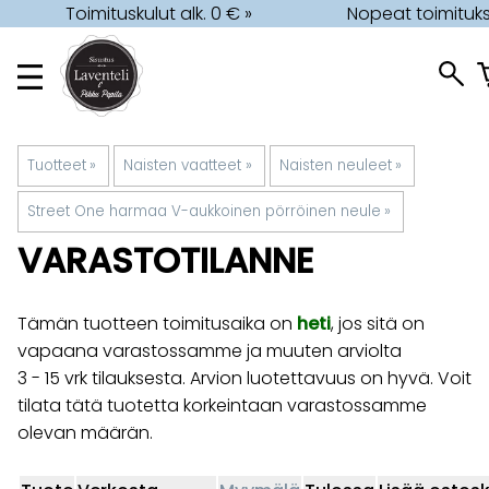
Toimituskulut alk. 0 € »
Nopeat toimituks
Tuotteet
‪»
Naisten vaatteet
‪»
Naisten neuleet
‪»
Street One harmaa V-aukkoinen pörröinen neule
‪»
VARASTOTILANNE
Tämän tuotteen toimitusaika on
heti
, jos sitä on
vapaana varastossamme ja muuten arviolta
3 - 15 vrk
tilauksesta. Arvion luotettavuus on hyvä. Voit
tilata tätä tuotetta korkeintaan varastossamme
olevan määrän.