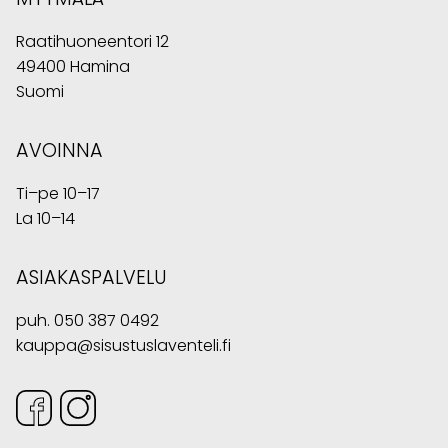
Raatihuoneentori 12
49400 Hamina
Suomi
AVOINNA
Ti–pe 10–17
La 10–14
ASIAKASPALVELU
puh.
050 387 0492
kauppa@sisustuslaventeli.fi