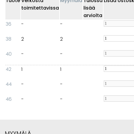
Tuote
Verkosta
Myymälä
Tulossa
Lisää ostosk
toimitettavissa
lisää
arviolta
36
-
-
38
2
2
40
-
-
42
1
1
44
-
-
46
-
-
MYYMÄLÄ