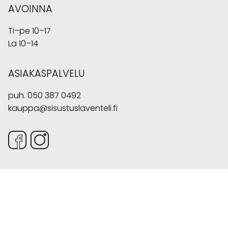
AVOINNA
Ti–pe 10–17
La 10–14
ASIAKASPALVELU
puh.
050 387 0492
kauppa@sisustuslaventeli.fi