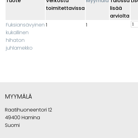
Tuote
Verkosta
Myymälä
Tulossa
Li
toimitettavissa
lisää
arviolta
Fuksiansävyinen
1
1
kukallinen
hihaton
juhlamekko
MYYMÄLÄ
Raatihuoneentori 12
49400 Hamina
Suomi