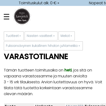
Toimituskulut alk. 0 € »
Nopeat to
Tuotteet
‪»
Naisten vaatteet
‪»
Mekot
‪»
Fuksiansävyinen kukallinen hihaton juhlamekko
‪»
VARASTOTILANNE
Tämän tuotteen toimitusaika on
heti
, jos sitä on
vapaana varastossamme ja muuten arviolta
3 - 15 vrk
tilauksesta. Arvion luotettavuus on hyvä. Voit
tilata tätä tuotetta korkeintaan varastossamme
olevan määrän.