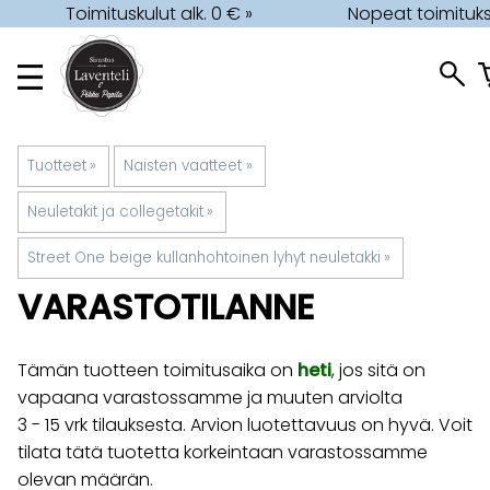
Toimituskulut alk. 0 € »
Nopeat toimituks
Tuotteet
‪»
Naisten vaatteet
‪»
Neuletakit ja collegetakit
‪»
Street One beige kullanhohtoinen lyhyt neuletakki
‪»
VARASTOTILANNE
Tämän tuotteen toimitusaika on
heti
, jos sitä on
vapaana varastossamme ja muuten arviolta
3 - 15 vrk
tilauksesta. Arvion luotettavuus on hyvä. Voit
tilata tätä tuotetta korkeintaan varastossamme
olevan määrän.