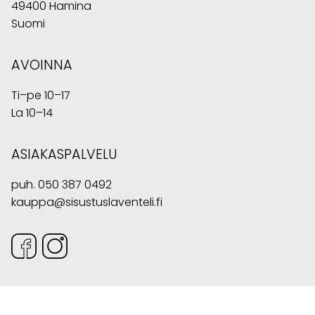
49400 Hamina
Suomi
AVOINNA
Ti–pe 10–17
La 10–14
ASIAKASPALVELU
puh.
050 387 0492
kauppa@sisustuslaventeli.fi