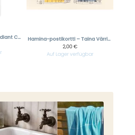
Eau de toilette Radiant Camellia - kameliankukka
Hamina-postikortti – Taina Värrin kuvitus
2,00 €
r
Auf Lager verfügbar