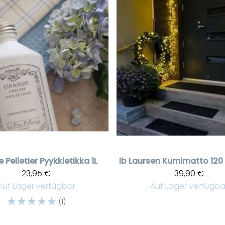
e Pelletier
Pyykkietikka 1L
Ib Laursen
Kumimatto 120 
23,95 €
39,90 €
Auf Lager verfügbar
Auf Lager verfügba
☆
☆
☆
☆
☆
(1)