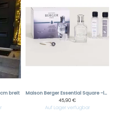
cm breit
Maison Berger
Essential Square -lahjapakkaus ilmanpuhdistuslamppu
45,90 €
r
Auf Lager verfügbar