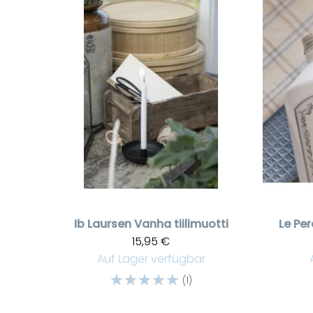
Ib Laursen
Vanha tiilimuotti
Le Per
15,95 €
Auf Lager verfügbar
☆
☆
☆
☆
☆
(1)