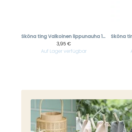
Sköna ting
Valkoinen lippunauha 10 m
Sköna ti
3,95 €
Auf Lager verfügbar