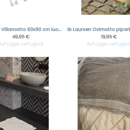
Villamatto 60x90 cm luonnonvalkoinen tupsuilla | Sisustus Laventeli
Ib Laursen
49,95 €
19,95 €
Auf Lager verfügbar
Auf Lager verfügba