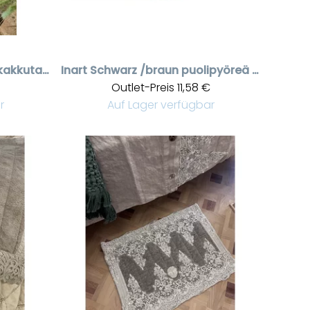
Ovimatto piparkakkutalon kuvalla
Inart
Schwarz /braun puolipyöreä ovimatto
Outlet-Preis
11,58 €
r
Auf Lager verfügbar