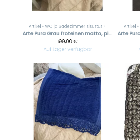
Artikel
‪»
WC ja Badezimmer sisustus
‪»
Artikel
‪»
Arte Pura
Grau froteinen matto, pitsit päissä, 60 * 120 cm
Arte Pur
199,00 €
Auf Lager verfügbar