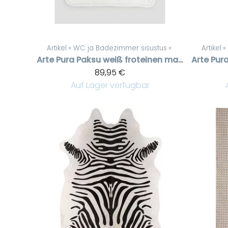
Artikel
‪»
WC ja Badezimmer sisustus
‪»
Artikel
‪»
Arte Pura
Paksu weiß froteinen matto Herzkuviolla
Arte Pur
89,95 €
Auf Lager verfügbar