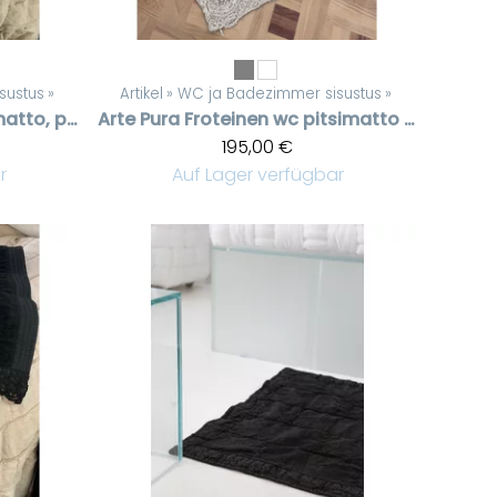
sustus
‪»
Artikel
‪»
WC ja Badezimmer sisustus
‪»
Beige froteinen matto, pitsit päissä, 60 * 120 cm
Arte Pura
Froteinen wc pitsimatto Swarovski kristalleilla
195,00 €
r
Auf Lager verfügbar