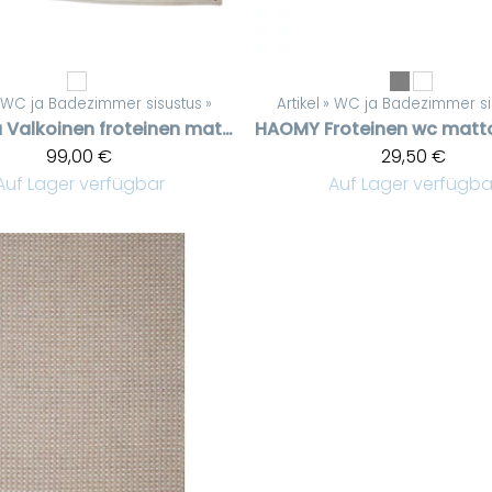
WC ja Badezimmer sisustus
‪»
Artikel
‪»
WC ja Badezimmer si
a
Valkoinen froteinen matto Swarovski kristailleilla
HAOMY
99,00 €
29,50 €
Auf Lager verfügbar
Auf Lager verfügba