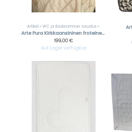
Artikel
‪»
WC ja Badezimmer sisustus
‪»
Ar
Arte Pura
Kirkkaansininen froteinen matto, pitsit päissä, 60 * 120 cm
199,00 €
Auf Lager verfügbar