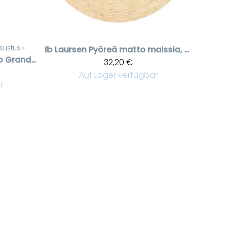
sustus
‪»
Ib Laursen
Pyöreä matto maissia, 80 cm
Froteinen wc matto Grand Hotel, 50 * 85 cm
32,20 €
Auf Lager verfügbar
r