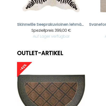
Skinnwille
Seeprakuvioinen lehmäntalja 3–4 m² | Aito talja matoksi (2-laatu)
Svanefo
Speziellpreis
399,00 €
Auf Lager verfügbar
OUTLET-ARTIKEL
-42%