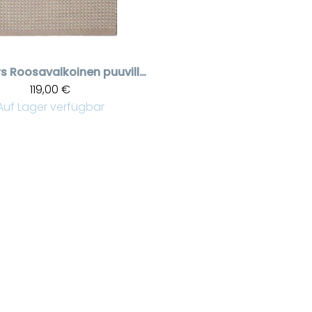
rs
Roosavalkoinen puuvillainen räsymatto 70 x 240 cm | Pitkä matto eteiseen ja keittiöön
119,00 €
Auf Lager verfügbar