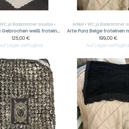
WC ja Badezimmer sisustus
‪»
Artikel
‪»
WC ja Badezimmer si
a
Gebrochen weiß froteinen matto, pitsit reunoissa, 45 * 60 cm
Arte Pura
125,00 €
199,00 €
Auf Lager verfügbar
Auf Lager verfügba