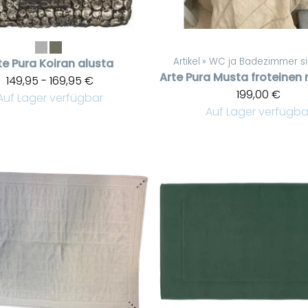
Artikel
‪»
WC ja Badezimmer si
te Pura
Koiran alusta
Arte Pura
149,95 - 169,95 €
199,00 €
Auf Lager verfügbar
Auf Lager verfügba