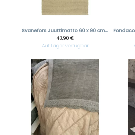
Svanefors
Juuttimatto 60 x 90 cm | Vaalea beige pikkumatto eteiseen ja wc:hen
Fondaco
43,90 €
Auf Lager verfügbar