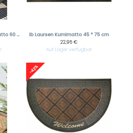
Juuttinen ovimatto 60 x 90 cm | Vaalea beige eteismatto luonnonkuidusta
Ib Laursen
Kumimatto 45 * 75 cm
22,95 €
r
Auf Lager verfügbar
-42%