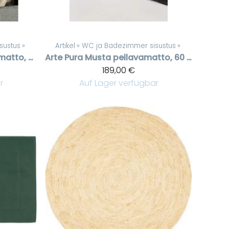
sustus
‪»
Artikel
‪»
WC ja Badezimmer sisustus
‪»
Musta froteinen matto, pitsit päissä, 60 * 120 cm
Arte Pura
Musta pellavamatto, 60 * 160 cm
189,00 €
r
Auf Lager verfügbar