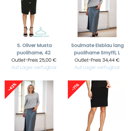
S. Oliver
Musta
Soulmate
Eisblau lang
puolihame, 42
puolihame Smyffi, L
Outlet-Preis
25,00 €
Outlet-Preis
34,44 €
Auf Lager verfügbar
Auf Lager verfügbar
-43%
-71%