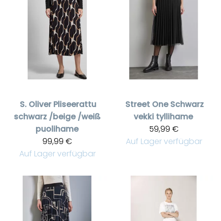
S. Oliver
Pliseerattu
Street One
Schwarz
schwarz /beige /weiß
vekki tyllihame
puolihame
59,99 €
99,99 €
Auf Lager verfügbar
Auf Lager verfügbar