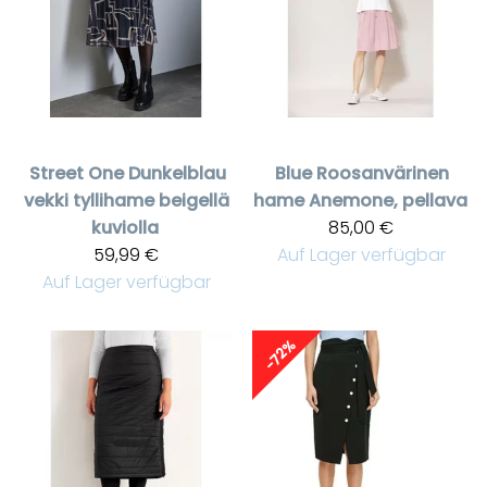
Street One
Dunkelblau
Blue
Roosanvärinen
vekki tyllihame beigellä
hame Anemone, pellava
kuviolla
85,00 €
59,99 €
Auf Lager verfügbar
Auf Lager verfügbar
-72%