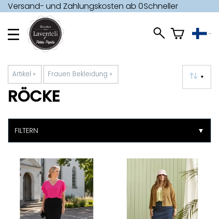
Versand- und Zahlungskosten ab 0
Schneller
€ »
Versand »
Artikel
‪»
Frauen Bekleidung
‪»
▼
RÖCKE
FILTERN
▼