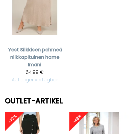
Yest
Silkkisen pehmeä
nilkkapituinen hame
Imani
64,99 €
Auf Lager verfügbar
OUTLET-ARTIKEL
-43%
-72%