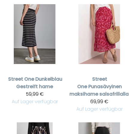
Street One
Dunkelblau
Street
Gestreift hame
One
Punasävyinen
59,99 €
maksihame salsafrillalla
Auf Lager verfügbar
69,99 €
Auf Lager verfügbar