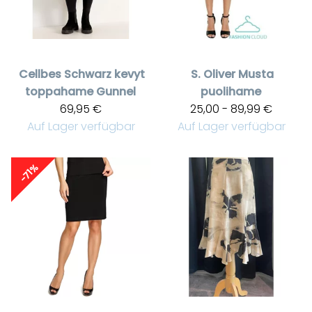
Cellbes
Schwarz kevyt
S. Oliver
Musta
toppahame Gunnel
puolihame
69,95 €
25,00 - 89,99 €
Auf Lager verfügbar
Auf Lager verfügbar
-71%