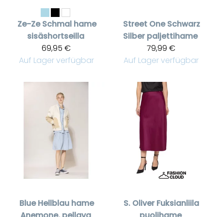
Ze-Ze
Schmal hame
Street One
Schwarz
sisäshortseilla
Silber paljettihame
69,95 €
79,99 €
Auf Lager verfügbar
Auf Lager verfügbar
Blue
Hellblau hame
S. Oliver
Fuksianliila
Anemone, pellava
puolihame