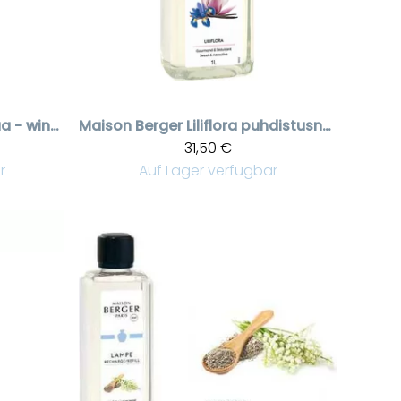
Talven juhlaa - winter joy puhdistusneste 500 ml
Maison Berger
Liliflora puhdistusneste, 1 liter
31,50 €
r
Auf Lager verfügbar