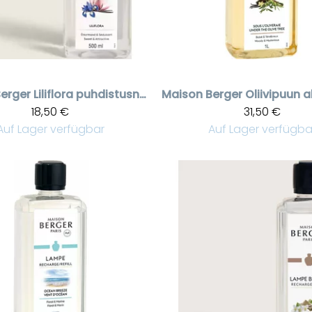
erger
Liliflora puhdistusneste 500 ml
Maison Berger
18,50 €
31,50 €
Auf Lager verfügbar
Auf Lager verfügba