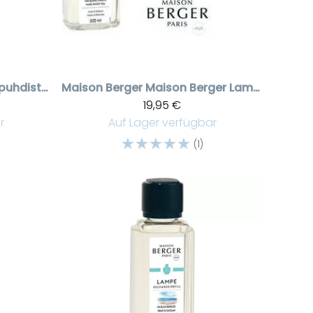
Wilderness puhdistusneste 250 ml
Maison Berger
Maison Berger Lampe Berger tuoksuneste Thé Blanc Pureté 500 ml
19,95 €
r
Auf Lager verfügbar
☆
☆
☆
☆
☆
(1)