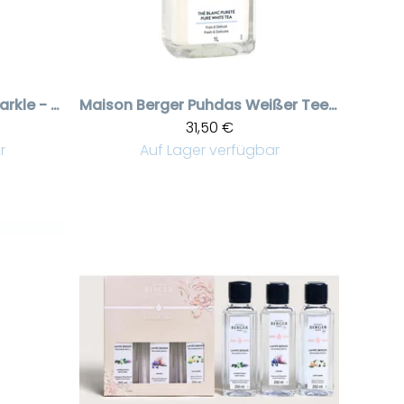
Exquisite sparkle - shampanja puhdistusneste liter
Maison Berger
Puhdas Weißer Tee puhdistusneste liter
31,50 €
r
Auf Lager verfügbar