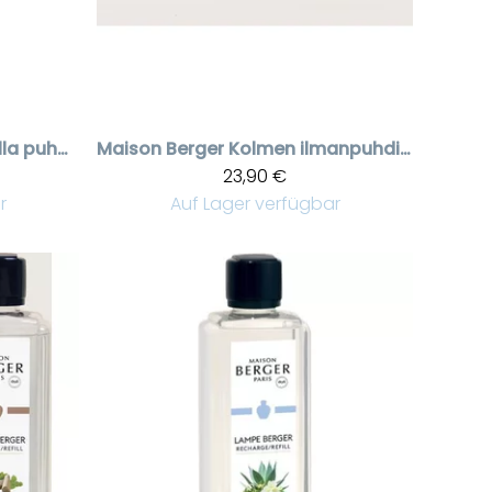
Oliivipuun alla puhdistusneste 1 liter
Maison Berger
Kolmen ilmanpuhdistustuoksun Set Ophelia
23,90 €
r
Auf Lager verfügbar