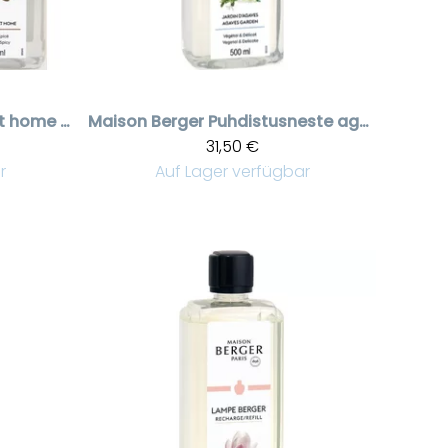
Home sweet home puhdistusneste 500 ml
Maison Berger
Puhdistusneste agaves garden 1 l
31,50 €
r
Auf Lager verfügbar