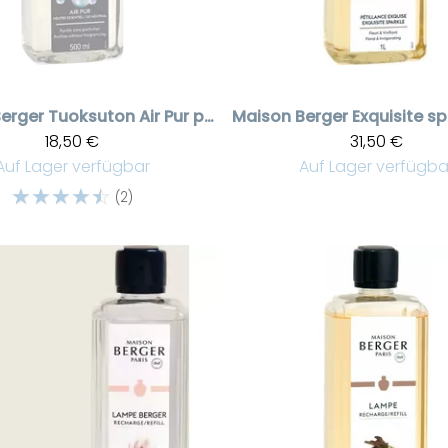
erger
Tuoksuton Air Pur puhdistusneste 500 ml
Maison Berger
18,50 €
31,50 €
Auf Lager verfügbar
Auf Lager verfügba
☆
☆
☆
☆
☆
(2)