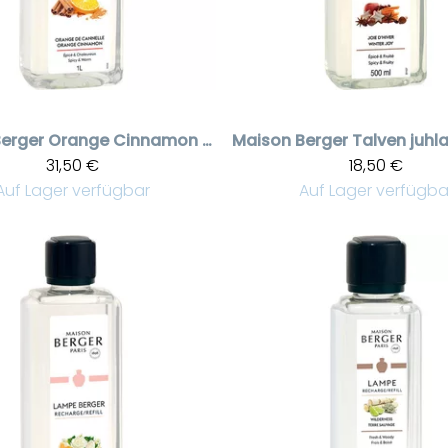
erger
Orange Cinnamon - appelsiini Zimt puhdistusneste, 1 litra
Maison Berger
31,50 €
18,50 €
Auf Lager verfügbar
Auf Lager verfügba