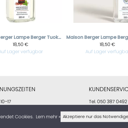
erger
Lampe Berger Tuoksuneste Esprit de Patchouli 500 ml
Maison Berger
18,50 €
18,50 €
Auf Lager verfügbar
Auf Lager verfügba
NUNGSZEITEN
KUNDENSERVI
 10–17
Tel.
050 387 0492
0–14
kauppa@sisustusla
wendet Cookies.
Lern mehr »
Akzeptiere nur das Notwendig