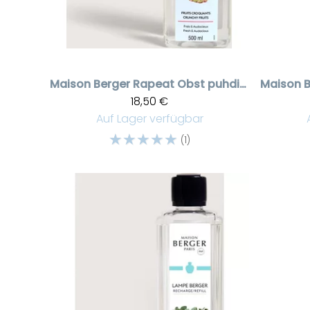
Maison Berger
Rapeat Obst puhdistusneste, 500 ml
Maison B
18,50 €
Auf Lager verfügbar
☆
☆
☆
☆
☆
(1)