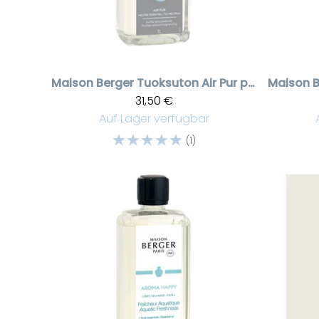
Maison Berger
Tuoksuton Air Pur puhdistusneste 1 litra
Maison B
31,50 €
Auf Lager verfügbar
☆
☆
☆
☆
☆
(1)