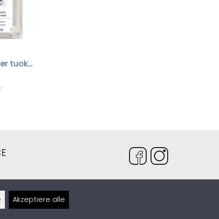
Lampe Berger tuoksuneste Celestial Aqua 500 ml
r
CE
venteli.fi
e
Akzeptiere alle