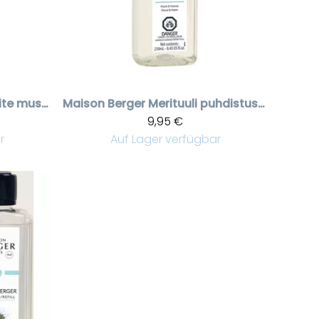
Delicate white musk puhdistusneste liter
Maison Berger
Merituuli puhdistusneste 250 ml, ocean breeze
9,95 €
r
Auf Lager verfügbar