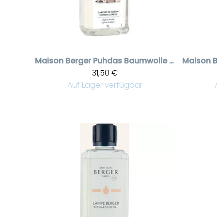
Maison Berger
Puhdas Baumwolle puhdistusneste 1 liter
Maison B
31,50 €
Auf Lager verfügbar