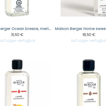
erger
Ocean breeze, merituuli puhdistusneste 1 liter
Maison Berger
31,50 €
18,50 €
Auf Lager verfügbar
Auf Lager verfügba