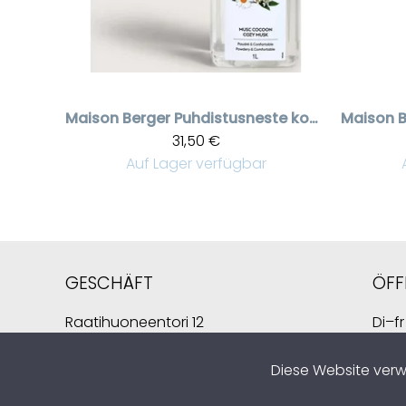
Maison Berger
Puhdistusneste kodikas myski, 1 liter
Maison B
31,50 €
Auf Lager verfügbar
GESCHÄFT
ÖFF
Raatihuoneentori 12
Di–fr
49400 Hamina
Sa 1
Finnland
Diese Website ver