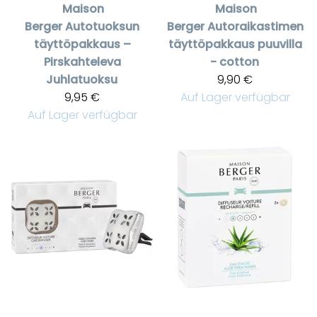
Maison
Maison
Berger
Autotuoksun
Berger
Autoraikastimen
täyttöpakkaus –
täyttöpakkaus puuvilla
Pirskahteleva
- cotton
Juhlatuoksu
9,90 €
9,95 €
Auf Lager verfügbar
Auf Lager verfügbar