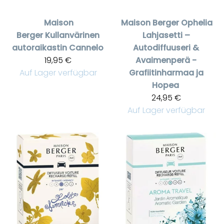
Maison
Maison Berger
Ophelia
Berger
Kullanvärinen
Lahjasetti –
autoraikastin Cannelo
Autodiffuuseri &
19,95 €
Avaimenperä -
Auf Lager verfügbar
Grafiitinharmaa ja
Hopea
24,95 €
Auf Lager verfügbar