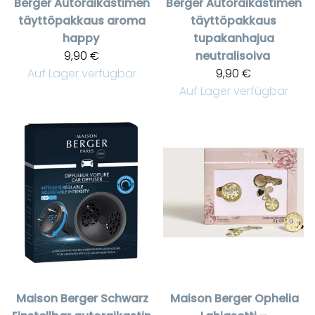
Berger
Autoraikastimen
Berger
Autoraikastimen
täyttöpakkaus aroma
täyttöpakkaus
happy
tupakanhajua
9,90 €
neutralisoiva
Auf Lager verfügbar
9,90 €
Auf Lager verfügbar
Maison Berger
Schwarz
Maison Berger
Ophelia