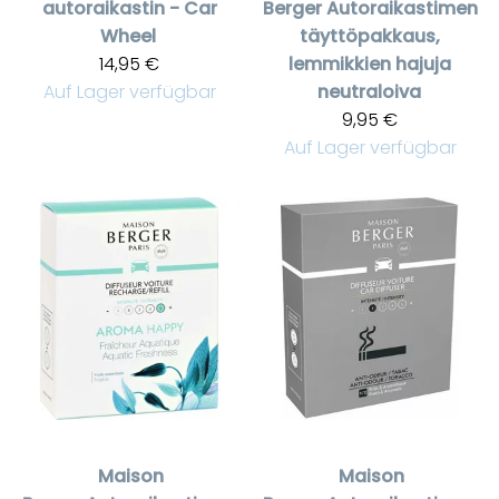
autoraikastin - Car
Berger
Autoraikastimen
Wheel
täyttöpakkaus,
14,95 €
lemmikkien hajuja
Auf Lager verfügbar
neutraloiva
9,95 €
Auf Lager verfügbar
Maison
Maison