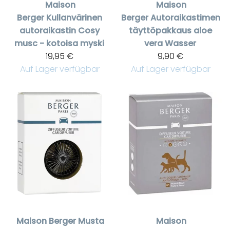
Maison
Maison
Berger
Kullanvärinen
Berger
Autoraikastimen
autoraikastin Cosy
täyttöpakkaus aloe
musc - kotoisa myski
vera Wasser
19,95 €
9,90 €
Auf Lager verfügbar
Auf Lager verfügbar
Maison Berger
Musta
Maison