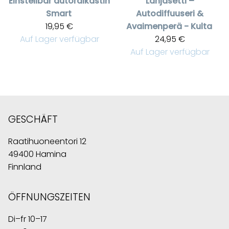
Einstellbar autoraikastin
Lahjasetti –
Smart
Autodiffuuseri &
19,95 €
Avaimenperä - Kulta
Auf Lager verfügbar
24,95 €
Auf Lager verfügbar
GESCHÄFT
Raatihuoneentori 12
49400 Hamina
Finnland
ÖFFNUNGSZEITEN
Di–fr 10–17