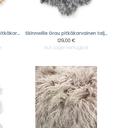
Beige snowtop pitkäkarvainen talja
Skinnwille
Grau pitkäkarvainen talja Shansi
129,00 €
r
Auf Lager verfügbar