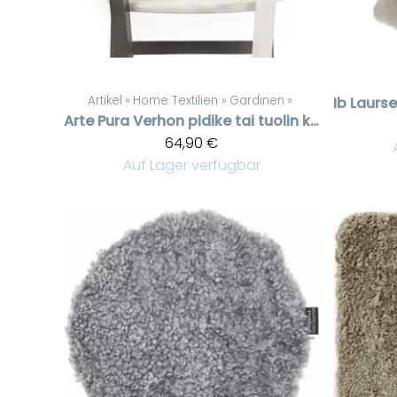
Artikel
‪»
Home Textilien
‪»
Gardinen
‪»
Ib Laurs
Arte Pura
Verhon pidike tai tuolin koriste
64,90 €
Auf Lager verfügbar