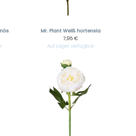
nnös
Mr. Plant
Weiß hortensia
7,95 €
r
Auf Lager verfügbar