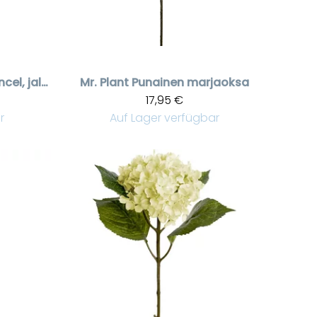
Vaalea rosa ranuncel, jaloleinikki
Mr. Plant
Punainen marjaoksa
17,95 €
r
Auf Lager verfügbar