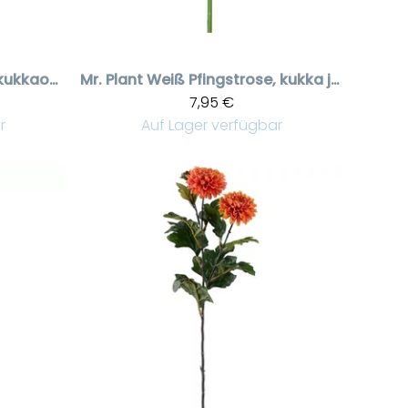
Valkoinen pionin kukkaoksa, 65 cm
Mr. Plant
Weiß Pfingstrose, kukka ja nuppu
7,95 €
r
Auf Lager verfügbar