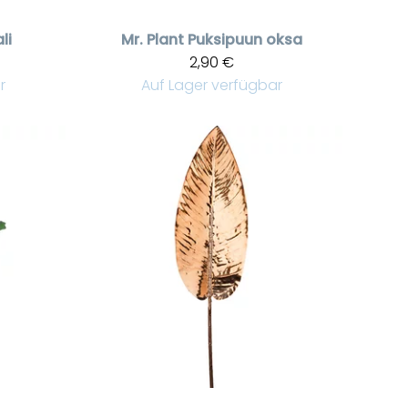
li
Mr. Plant
Puksipuun oksa
2,90 €
r
Auf Lager verfügbar