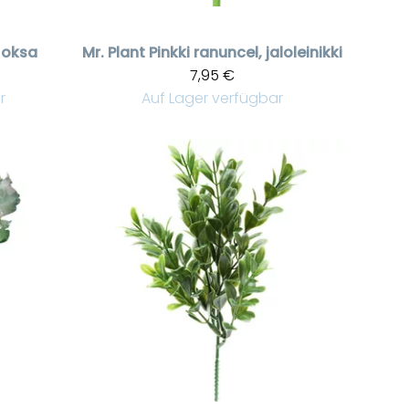
 oksa
Mr. Plant
Pinkki ranuncel, jaloleinikki
7,95 €
r
Auf Lager verfügbar