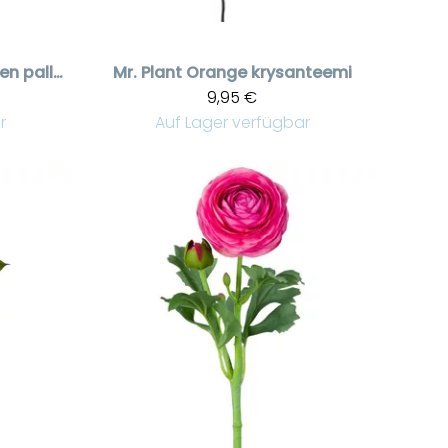
Kraspedia keltainen pallokukka
Mr. Plant
Orange krysanteemi
9,95 €
r
Auf Lager verfügbar