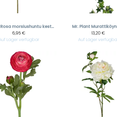
Rosa morsiushuntu kestokukka
Mr. Plant
Murattiköy
6,95 €
13,20 €
Auf Lager verfügbar
Auf Lager verfügba