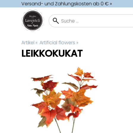
Versand- und Zahlungskosten ab 0 € »
Artikel
‪»
Artificial flowers
‪»
LEIKKOKUKAT