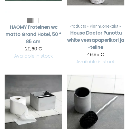
Products
‪»
Pienhuonekalut
‪»
HAOMY
Froteinen wc
House Doctor
Punottu
matto Grand Hotel, 50 *
white vessapaperikori ja
85 cm
-teline
29,50 €
49,95 €
Available in stock
Available in stock