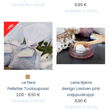
Available in stock
6,95 €
Available in stock
-76%
Le Pere
Lene Bjerre
Pelletier
Tuoksupussi
design
Lasinen pink
2,00 - 8,50 €
saippuakuppi
Available in stock
6,90 €
Available in stock