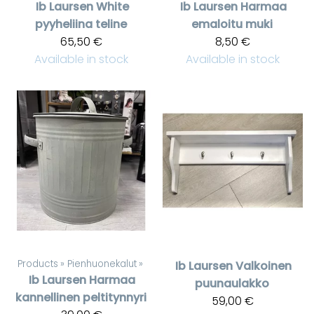
Ib Laursen
White
Ib Laursen
Harmaa
pyyheliina teline
emaloitu muki
65,50 €
8,50 €
Available in stock
Available in stock
Products
‪»
Pienhuonekalut
‪»
Ib Laursen
Valkoinen
Ib Laursen
Harmaa
puunaulakko
kannellinen peltitynnyri
59,00 €