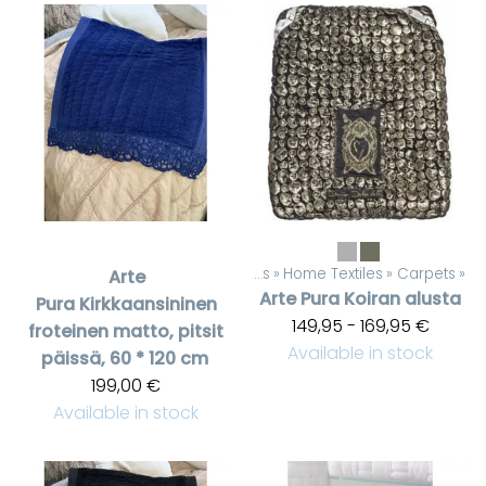
Products
‪»
Home Textiles
‪»
Carpets
‪»
Arte
Arte Pura
Koiran alusta
Pura
Kirkkaansininen
149,95 - 169,95 €
froteinen matto, pitsit
Available in stock
päissä, 60 * 120 cm
199,00 €
Available in stock