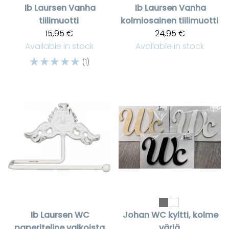
Ib Laursen
Vanha
Ib Laursen
Vanha
tiilimuotti
kolmiosainen tiilimuotti
15,95 €
24,95 €
Available in stock
Available in stock
☆
☆
☆
☆
☆
(1)
Ib Laursen
WC
Johan
WC kyltti, kolme
paperiteline valkoista
väriä