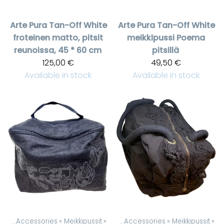
Arte Pura
Tan-Off White
Arte Pura
Tan-Off White
froteinen matto, pitsit
meikkipussi Poema
reunoissa, 45 * 60 cm
pitsillä
125,00 €
49,50 €
Available in stock
Available in stock
cts
‪»
Accessories
‪»
Meikkipussit
Products
‪»
‪»
Accessories
‪»
Meikkipussit
‪»