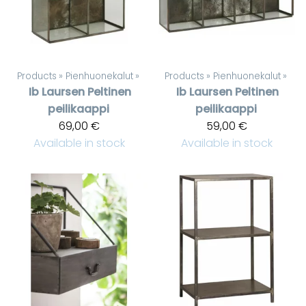
Products
‪»
Pienhuonekalut
‪»
Products
‪»
Pienhuonekalut
‪»
Ib Laursen
Peltinen
Ib Laursen
Peltinen
peilikaappi
peilikaappi
69,00 €
59,00 €
Available in stock
Available in stock