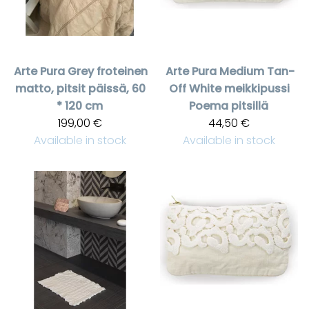
Arte Pura
Grey froteinen
Arte Pura
Medium Tan-
matto, pitsit päissä, 60
Off White meikkipussi
* 120 cm
Poema pitsillä
199,00 €
44,50 €
Available in stock
Available in stock