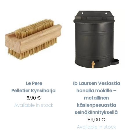
Le Pere
Ib Laursen
Vesiastia
Pelletier
Kynsiharja
hanalla mökille –
5,90 €
metallinen
Available in stock
käsienpesuastia
seinäkiinnityksellä
89,00 €
Available in stock