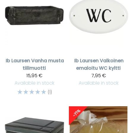
Ib Laursen
Vanha musta
Ib Laursen
Valkoinen
tiilimuotti
emaloitu WC kyltti
15,95 €
7,95 €
Available in stock
Available in stock
☆
☆
☆
☆
☆
(1)
-71%