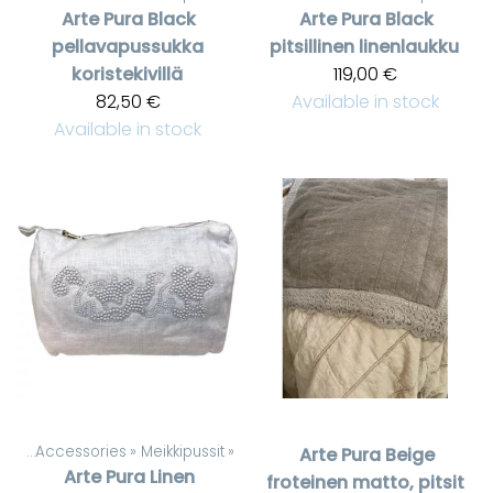
Arte Pura
Black
Arte Pura
Black
pellavapussukka
pitsillinen linenlaukku
koristekivillä
119,00 €
82,50 €
Available in stock
Available in stock
cts
‪»
Accessories
‪»
Meikkipussit
‪»
Arte Pura
Beige
Arte Pura
Linen
froteinen matto, pitsit