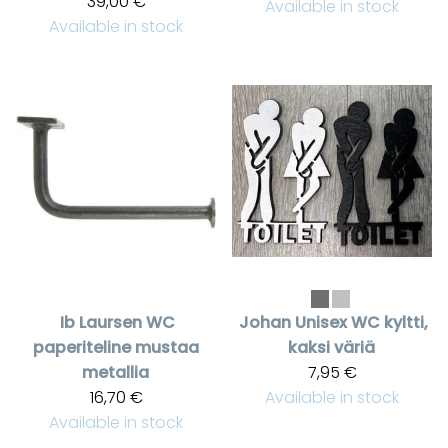
39,00 €
Available in stock
Available in stock
Ib Laursen
WC
Johan
Unisex WC kyltti,
paperiteline mustaa
kaksi väriä
metallia
7,95 €
16,70 €
Available in stock
Available in stock