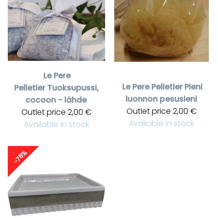
Le Pere
Le Pere Pelletier
Pieni
Pelletier
Tuoksupussi,
luonnon pesusieni
cocoon - lähde
Outlet price
2,00 €
Outlet price
2,00 €
Available in stock
Available in stock
-76%