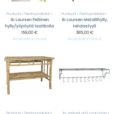
Products
‪»
Pienhuonekalut
‪»
Products
‪»
Pienhuonekalut
‪»
Ib Laursen
Peltinen
Ib Laursen
Metallihylly,
hylly/yöpöytä laatikolla
tehdastyyli
159,00 €
385,00 €
Available in stock
Available in stock
Products
‪»
Pienhuonekalut
Products
‪»
‪»
Hooks, vetimet and coat racks
‪»