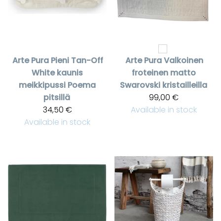
Arte Pura
Pieni Tan-Off
Arte Pura
Valkoinen
White kaunis
froteinen matto
meikkipussi Poema
Swarovski kristailleilla
pitsillä
99,00 €
34,50 €
Available in stock
Available in stock