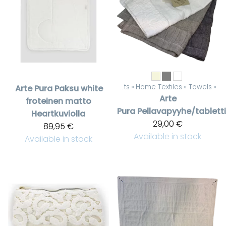
Products
‪»
Home Textiles
‪»
Towels
‪»
Arte Pura
Paksu white
Arte
froteinen matto
Pura
Pellavapyyhe/tabletti
Heartkuviolla
29,00 €
89,95 €
Available in stock
Available in stock