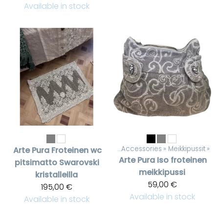
Available in stock
Products
‪»
Accessories
‪»
Meikkipussit
‪»
Arte Pura
Froteinen wc
Arte Pura
Iso froteinen
pitsimatto Swarovski
meikkipussi
kristalleilla
59,00 €
195,00 €
Available in stock
Available in stock