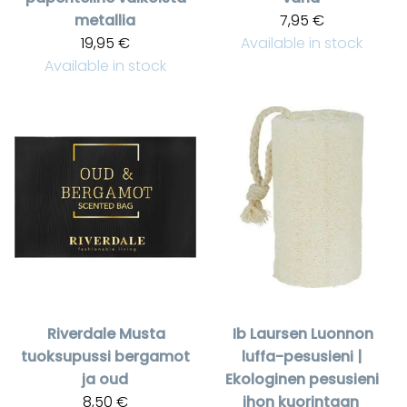
metallia
7,95 €
19,95 €
Available in stock
Available in stock
Riverdale
Musta
Ib Laursen
Luonnon
tuoksupussi bergamot
luffa-pesusieni |
ja oud
Ekologinen pesusieni
8,50 €
ihon kuorintaan