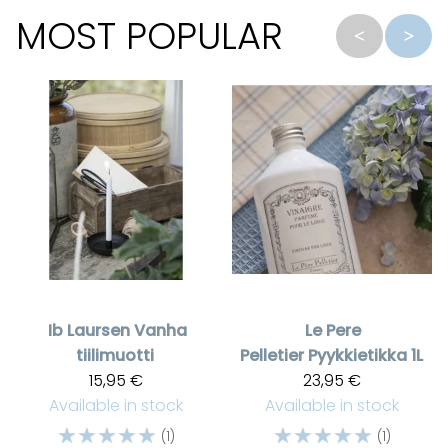
MOST POPULAR
Ib Laursen
Vanha
Le Pere
tiilimuotti
Pelletier
Pyykkietikka 1L
15,95 €
23,95 €
Available in stock
Available in stock
☆
☆
☆
☆
☆
☆
☆
☆
☆
☆
(1)
(1)