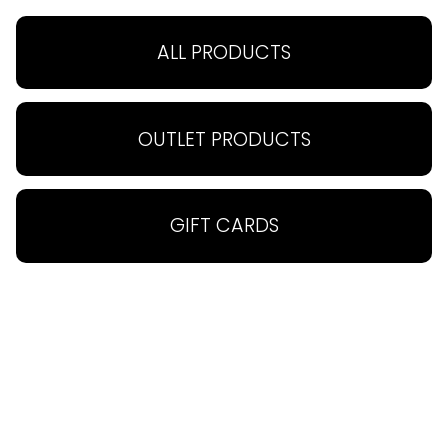
ALL PRODUCTS
OUTLET PRODUCTS
MEIDÄN TARINA
MYYMÄLÄ
Tutustu Sisustus
Myymälämme on
Laventelin tarinaan, keitä
Haminassa, aivan
GIFT CARDS
me olemme ja mitä
keskustassa. Tule
TUTUSTU »
TUTUSTU »
edustamme.
tutustumaan valikoimaan!