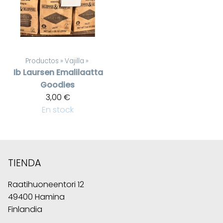
Productos
‪»
Vajilla
‪»
Ib Laursen
Emalilaatta
Goodies
3,00 €
En stock
TIENDA
Raatihuoneentori 12
49400 Hamina
Finlandia