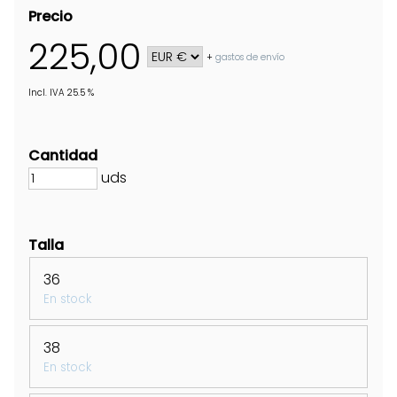
Precio
225,00
+
gastos de envío
Incl. IVA 25.5 %
Cantidad
uds
Talla
36
En stock
38
En stock