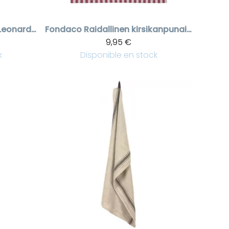
Froteinen pyyhe Leonardo pitsillä
Fondaco
Raidallinen kirsikanpunainen keittiöpyyhe
9,95 €
k
Disponible en stock