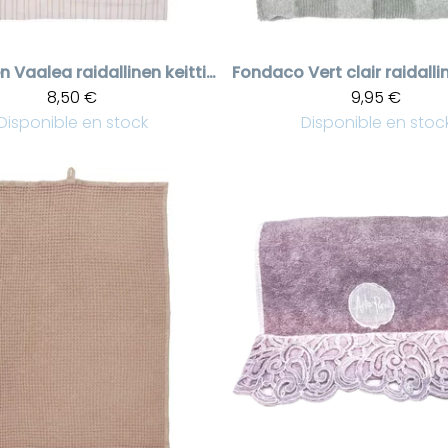
en
Vaalea raidallinen keittiöpyyhe Liam
Fondaco
8,50 €
9,95 €
Disponible en stock
Disponible en stoc