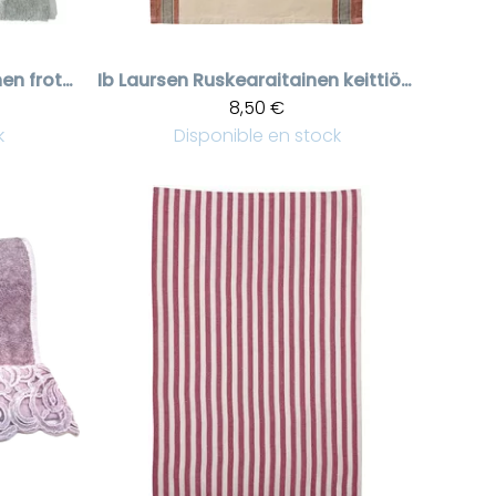
Vert clair raidallinen froteepyyhe Stripe
Ib Laursen
Ruskearaitainen keittiöpyyhe Walter
8,50 €
k
Disponible en stock