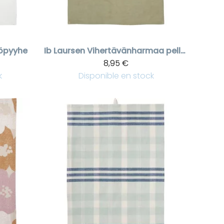
iöpyyhe
Ib Laursen
Vihertävänharmaa pellavapyyhe Freja, 50 * 70 cm
8,95 €
k
Disponible en stock