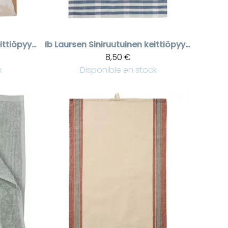
Retrohenkinen keittiöpyyhe kukkakuviolla
Ib Laursen
Siniruutuinen keittiöpyyhe Lucy
8,50 €
k
Disponible en stock