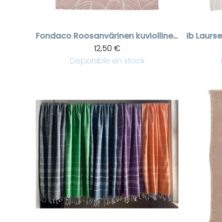
Fondaco
Roosanvärinen kuviollinen keittöpyyhe 50 * 70 cm
Ib Laurs
12,50 €
Disponible en stock