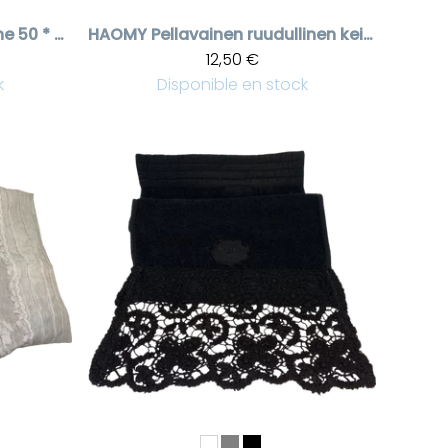
Vert vohvelipyyhe 50 * 70 cm
HAOMY
Pellavainen ruudullinen keittiöpyyhe Palma
12,50 €
k
Disponible en stock