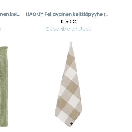
Vert foncé pellavainen keittiöpyyhe Come
HAOMY
Pellavainen keittiöpyyhe raitakuviolla
12,50 €
k
Disponible en stock