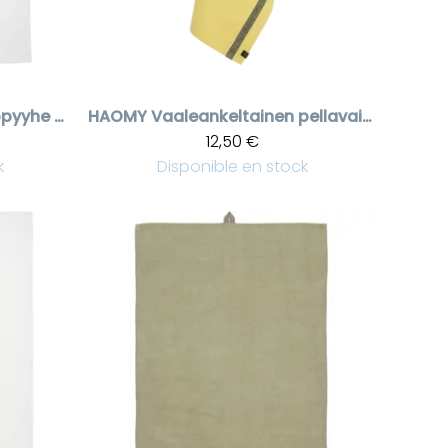
Couverts keittiöpyyhe Bon Appetit
HAOMY
Vaaleankeltainen pellavainen keittiöpyyhe Come
12,50 €
k
Disponible en stock