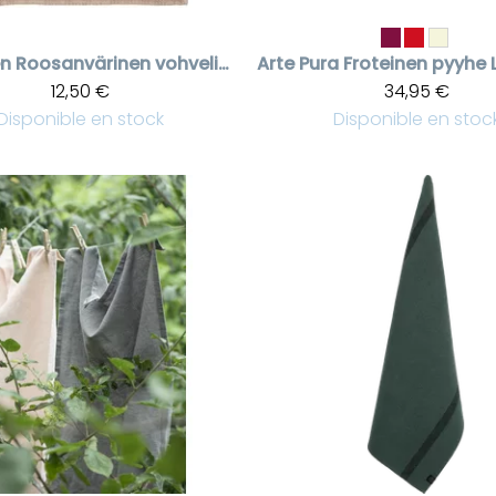
en
Roosanvärinen vohvelipyyhe 50 * 70 cm
Arte Pura
12,50 €
34,95 €
Disponible en stock
Disponible en stoc