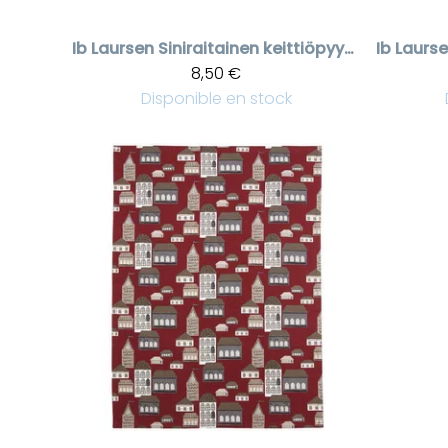
Ib Laursen
Siniraitainen keittiöpyyhe Walter
Ib Laurs
8,50 €
Disponible en stock