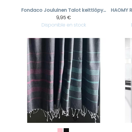
Fondaco
Jouluinen Talot keittiöpyyhe punainen | Sisustus Laventeli
HAOMY
9,95 €
Disponible en stock