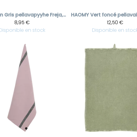
en
Gris pellavapyyhe Freja, 50 * 70 cm
HAOMY
8,95 €
12,50 €
Disponible en stock
Disponible en stoc