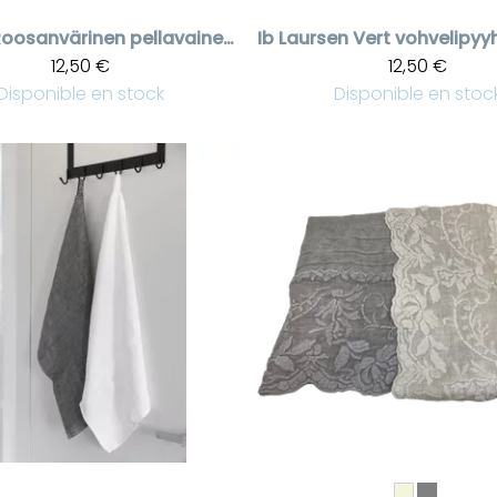
Roosanvärinen pellavainen keittiöpyyhe Come
Ib Laursen
12,50 €
12,50 €
Disponible en stock
Disponible en stoc