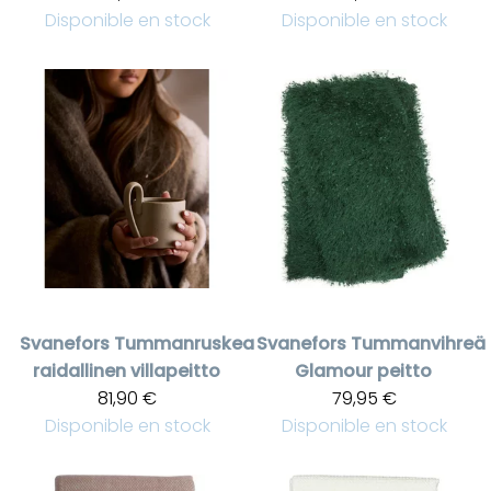
Disponible en stock
Disponible en stock
Svanefors
Tummanruskea
Svanefors
Tummanvihreä
raidallinen villapeitto
Glamour peitto
81,90 €
79,95 €
Disponible en stock
Disponible en stock