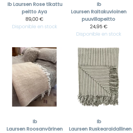
Ib Laursen
Rose tikattu
Ib
peitto Aya
Laursen
Raitakuvioinen
89,00 €
puuvillapeitto
Disponible en stock
24,95 €
Disponible en stock
Ib
Ib
Laursen
Roosanvärinen
Laursen
Ruskearaidallinen