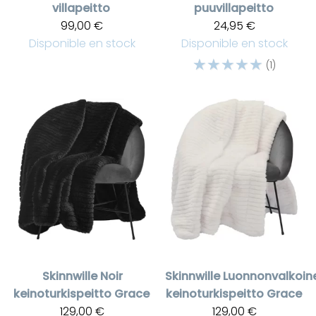
villapeitto
puuvillapeitto
99,00 €
24,95 €
Disponible en stock
Disponible en stock
☆
☆
☆
☆
☆
(1)
Skinnwille
Noir
Skinnwille
Luonnonvalkoin
keinoturkispeitto Grace
keinoturkispeitto Grace
129,00 €
129,00 €