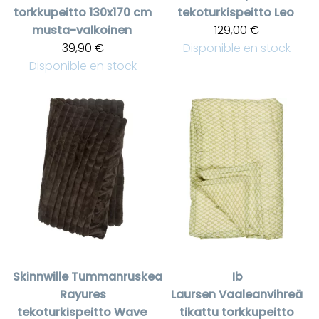
torkkupeitto 130x170 cm
tekoturkispeitto Leo
musta-valkoinen
129,00 €
39,90 €
Disponible en stock
Disponible en stock
Skinnwille
Tummanruskea
Ib
Rayures
Laursen
Vaaleanvihreä
tekoturkispeitto Wave
tikattu torkkupeitto