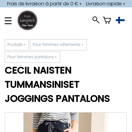
Frais de livraison à partir de 0 € »
Livraison rapide »
Produits
‪»
Pour femmes vêtements
‪»
Pour femmes pantalons
‪»
CECIL
NAISTEN
TUMMANSINISET
JOGGINGS PANTALONS