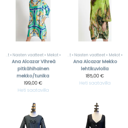
Tuotteet
‪»
Naisten vaatteet
‪»
Mekot
‪»
Tuotteet
‪»
Naisten vaatteet
‪»
Mekot
‪»
Ana Alcazar
Vihreä
Ana Alcazar
Mekko
pitkähihainen
lehtikuviolla
mekko/tunika
185,00 €
199,00 €
Heti saatavilla
Heti saatavilla