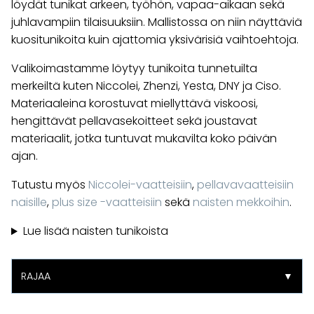
löydät tunikat arkeen, työhön, vapaa-aikaan sekä
juhlavampiin tilaisuuksiin. Mallistossa on niin näyttäviä
kuositunikoita kuin ajattomia yksivärisiä vaihtoehtoja.
Valikoimastamme löytyy tunikoita tunnetuilta
merkeiltä kuten Niccolei, Zhenzi, Yesta, DNY ja Ciso.
Materiaaleina korostuvat miellyttävä viskoosi,
hengittävät pellavasekoitteet sekä joustavat
materiaalit, jotka tuntuvat mukavilta koko päivän
ajan.
Tutustu myös
Niccolei-vaatteisiin
,
pellavavaatteisiin
naisille
,
plus size -vaatteisiin
sekä
naisten mekkoihin
.
Lue lisää naisten tunikoista
RAJAA
▼