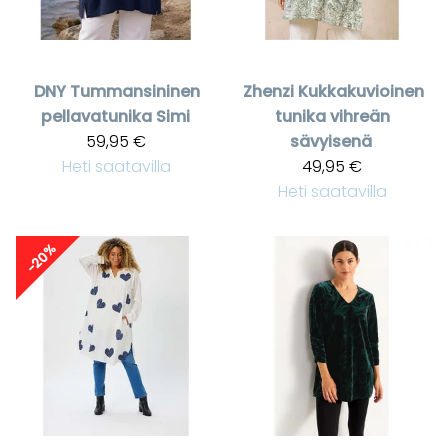
DNY
Tummansininen
Zhenzi
Kukkakuvioinen
pellavatunika Simi
tunika vihreän
59,95 €
sävyisenä
Heti saatavilla
49,95 €
Heti saatavilla
-20%