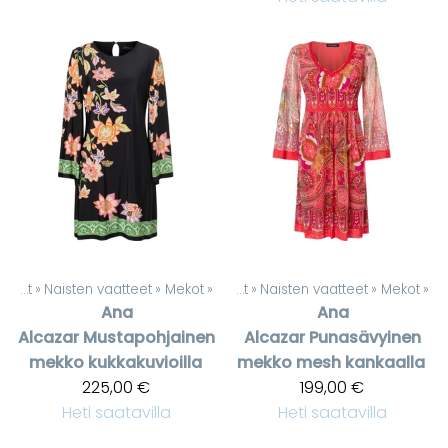
Tuotteet
‪»
Naisten vaatteet
‪»
Mekot
‪»
Tuotteet
‪»
Naisten vaatteet
‪»
Mekot
‪»
Ana
Ana
Alcazar
Mustapohjainen
Alcazar
Punasävyinen
mekko kukkakuvioilla
mekko mesh kankaalla
225,00 €
199,00 €
Heti saatavilla
Heti saatavilla