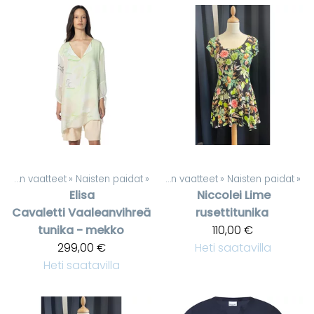
Naisten vaatteet
‪»
Naisten paidat
Tuotteet
‪»
‪»
Naisten vaatteet
‪»
Naisten paidat
‪»
Elisa
Niccolei
Lime
Cavaletti
Vaaleanvihreä
rusettitunika
tunika - mekko
110,00 €
299,00 €
Heti saatavilla
Heti saatavilla