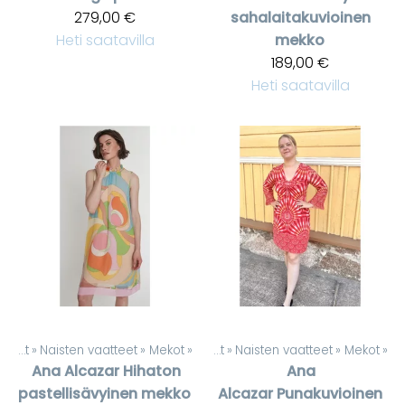
279,00 €
sahalaitakuvioinen
Heti saatavilla
mekko
189,00 €
Heti saatavilla
Tuotteet
‪»
Naisten vaatteet
‪»
Mekot
‪»
Tuotteet
‪»
Naisten vaatteet
‪»
Mekot
‪»
Ana Alcazar
Hihaton
Ana
pastellisävyinen mekko
Alcazar
Punakuvioinen