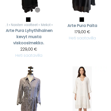
Tuotteet
‪»
Naisten vaatteet
‪»
Mekot
‪»
Arte Pura
Paita
Arte Pura
Lyhythihainen
179,00 €
kevyt musta
Heti saatavilla
viskoosimekko.
229,00 €
Heti saatavilla