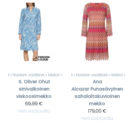
Tuotteet
‪»
Naisten vaatteet
‪»
Mekot
‪»
Tuotteet
‪»
Naisten vaatteet
‪»
Mekot
‪»
S. Oliver
Ohut
Ana
sinivalkoinen
Alcazar
Punasävyinen
viskoosimekko
sahalaitakuvioinen
69,99 €
mekko
Heti saatavilla
179,00 €
Heti saatavilla