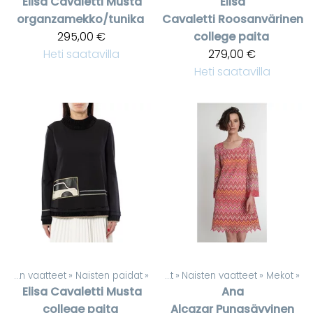
Elisa Cavaletti
Musta
Elisa
organzamekko/tunika
Cavaletti
Roosanvärinen
295,00 €
college paita
Heti saatavilla
279,00 €
Heti saatavilla
Naisten vaatteet
‪»
Naisten paidat
‪»
Tuotteet
‪»
Naisten vaatteet
‪»
Mekot
‪»
Elisa Cavaletti
Musta
Ana
college paita
Alcazar
Punasävyinen