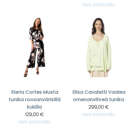
Heti saatavilla
Eleria Cortes
Musta
Elisa Cavaletti
Vaalea
tunika roosanvärisillä
omenanvihreä tunika
kukilla
299,00 €
129,00 €
Heti saatavilla
Heti saatavilla