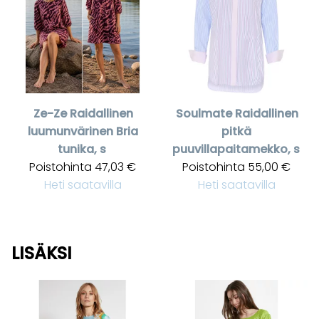
Ze-Ze
Raidallinen
Soulmate
Raidallinen
luumunvärinen Bria
pitkä
tunika, s
puuvillapaitamekko, s
Poistohinta
47,03 €
Poistohinta
55,00 €
Heti saatavilla
Heti saatavilla
LISÄKSI