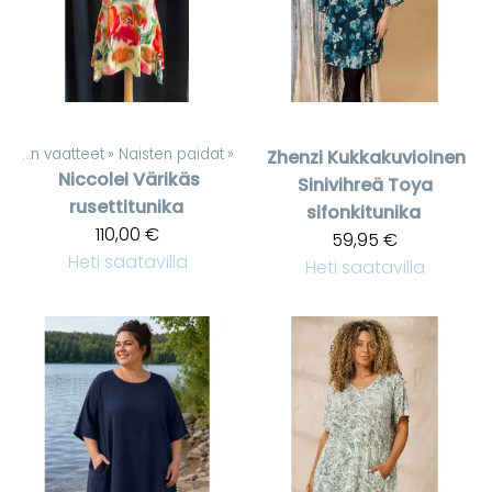
Naisten vaatteet
‪»
Naisten paidat
‪»
Zhenzi
Kukkakuvioinen
Niccolei
Värikäs
Sinivihreä Toya
rusettitunika
sifonkitunika
110,00 €
59,95 €
Heti saatavilla
Heti saatavilla