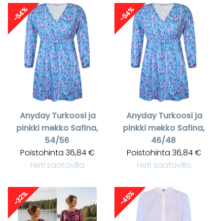
-54%
-54%
Anyday
Turkoosi ja
Anyday
Turkoosi ja
pinkki mekko Safina,
pinkki mekko Safina,
54/56
46/48
Poistohinta
36,84 €
Poistohinta
36,84 €
Heti saatavilla
Heti saatavilla
-45%
-32%