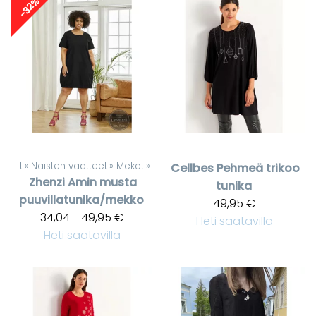
-32%
Tuotteet
‪»
Naisten vaatteet
‪»
Mekot
‪»
Cellbes
Pehmeä trikoo
Zhenzi
Amin musta
tunika
puuvillatunika/mekko
49,95 €
34,04 - 49,95 €
Heti saatavilla
Heti saatavilla