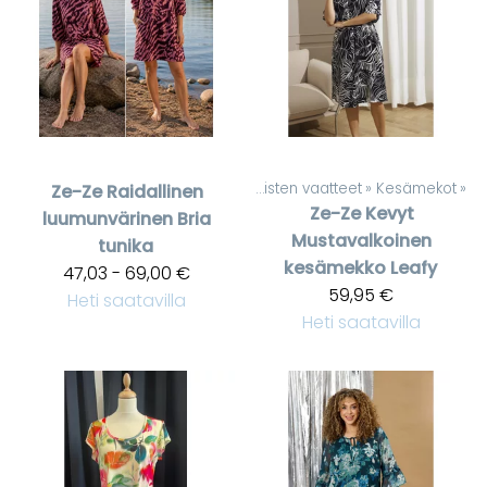
Tuotteet
‪»
Naisten vaatteet
‪»
Kesämekot
‪»
Ze-Ze
Raidallinen
Ze-Ze
Kevyt
luumunvärinen Bria
Mustavalkoinen
tunika
kesämekko Leafy
47,03 - 69,00 €
59,95 €
Heti saatavilla
Heti saatavilla