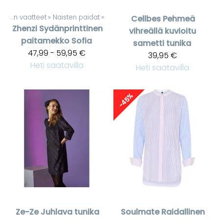
Naisten vaatteet
‪»
Naisten paidat
‪»
Cellbes
Pehmeä
Zhenzi
Sydänprinttinen
vihreällä kuvioitu
paitamekko Sofia
sametti tunika
47,99 - 59,95 €
39,95 €
Heti saatavilla
Heti saatavilla
-45%
Ze-Ze
Juhlava tunika
Soulmate
Raidallinen