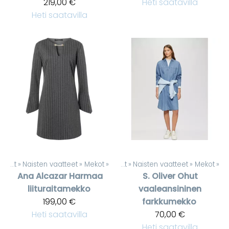
219,00 €
Heti saatavilla
Heti saatavilla
Tuotteet
‪»
Naisten vaatteet
‪»
Mekot
‪»
Tuotteet
‪»
Naisten vaatteet
‪»
Mekot
‪»
Ana Alcazar
Harmaa
S. Oliver
Ohut
liituraitamekko
vaaleansininen
199,00 €
farkkumekko
Heti saatavilla
70,00 €
Heti saatavilla