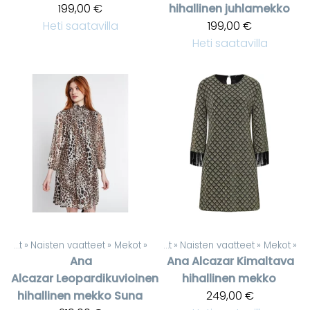
199,00 €
hihallinen juhlamekko
Heti saatavilla
199,00 €
Heti saatavilla
Tuotteet
‪»
Naisten vaatteet
‪»
Mekot
‪»
Tuotteet
‪»
Naisten vaatteet
‪»
Mekot
‪»
Ana
Ana Alcazar
Kimaltava
Alcazar
Leopardikuvioinen
hihallinen mekko
hihallinen mekko Suna
249,00 €