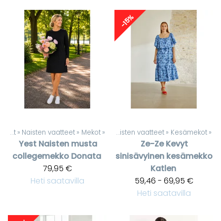
-15%
Tuotteet
‪»
Naisten vaatteet
‪»
Tuotteet
Mekot
‪»
‪»
Naisten vaatteet
‪»
Kesämekot
‪»
Yest
Naisten musta
Ze-Ze
Kevyt
collegemekko Donata
sinisävyinen kesämekko
79,95 €
Katlen
Heti saatavilla
59,46 - 69,95 €
Heti saatavilla