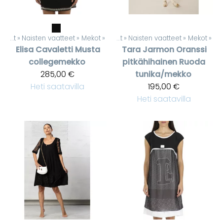
Tuotteet
‪»
Naisten vaatteet
‪»
Mekot
‪»
Tuotteet
‪»
Naisten vaatteet
‪»
Mekot
‪»
Elisa Cavaletti
Musta
Tara Jarmon
Oranssi
collegemekko
pitkähihainen Ruoda
285,00 €
tunika/mekko
Heti saatavilla
195,00 €
Heti saatavilla