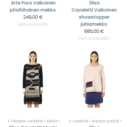
Arte Pura
Valkoinen
Elisa
pitsihihainen mekko
Cavaletti
Valkoinen
249,00 €
showstopper
Heti saatavilla
juhlamekko
685,00 €
Heti saatavilla
Tuotteet
‪»
Naisten vaatteet
Tuotteet
‪»
Mekot
‪»
‪»
Naisten vaatteet
‪»
Naisten paidat
‪»