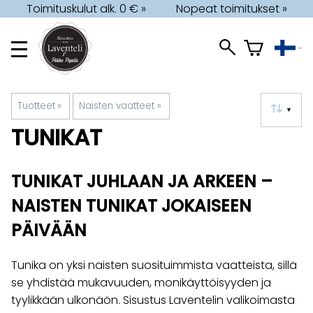
Toimituskulut alk. 0 € »
Nopeat toimitukset »
Tuotteet
‪»
Naisten vaatteet
‪»
▼
TUNIKAT
TUNIKAT JUHLAAN JA ARKEEN –
NAISTEN TUNIKAT JOKAISEEN
PÄIVÄÄN
Tunika on yksi naisten suosituimmista vaatteista, sillä
se yhdistää mukavuuden, monikäyttöisyyden ja
tyylikkään ulkonäön. Sisustus Laventelin valikoimasta