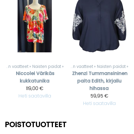
Naisten vaatteet
‪»
Naisten paidat
Tuotteet
‪»
‪»
Naisten vaatteet
‪»
Naisten paidat
‪»
Niccolei
Värikäs
Zhenzi
Tummansininen
kukkatunika
paita Edith, kirjailu
119,00 €
hihassa
Heti saatavilla
59,95 €
Heti saatavilla
POISTOTUOTTEET