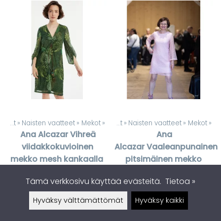
Tuotteet
‪»
Naisten vaatteet
‪»
Mekot
‪»
Tuotteet
‪»
Naisten vaatteet
‪»
Mekot
‪»
Ana Alcazar
Vihreä
Ana
viidakkokuvioinen
Alcazar
Vaaleanpunainen
mekko mesh kankaalla
pitsimäinen mekko
199,00 €
189,00 €
Tämä verkkosivu käyttää evästeitä.
Tietoa »
Heti saatavilla
Heti saatavilla
Hyväksy välttämättömät
Hyväksy kaikki