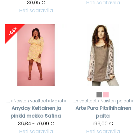
39,95 €
Heti saatavilla
Heti saatavilla
-54%
Tuotteet
‪»
Naisten vaatteet
Tuotteet
‪»
Mekot
‪»
‪»
Naisten vaatteet
‪»
Naisten paidat
‪»
Anyday
Keltainen ja
Arte Pura
Pitsihihainen
pinkki mekko Safina
paita
36,84 - 79,99 €
199,00 €
Heti saatavilla
Heti saatavilla