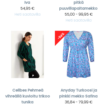
Iva
pitkä
54,95 €
puuvillapaitamekko
Heti saatavilla
55,00 - 99,95 €
Heti saatavilla
-54%
Cellbes
Pehmeä
Anyday
Turkoosi ja
vihreällä kuvioitu trikoo
pinkki mekko Safina
tunika
36,84 - 79,99 €