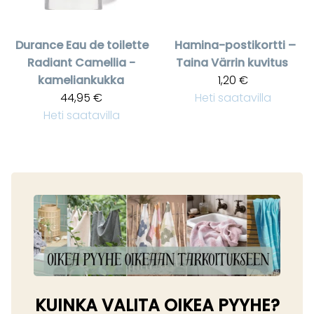
Durance
Eau de toilette
Hamina-postikortti –
Radiant Camellia -
Taina Värrin kuvitus
kameliankukka
1,20 €
44,95 €
Heti saatavilla
Heti saatavilla
KUINKA VALITA OIKEA PYYHE?