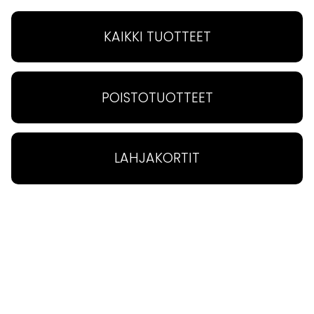
KAIKKI TUOTTEET
POISTOTUOTTEET
MEIDÄN TARINA
MYYMÄLÄ
Tutustu Sisustus
Myymälämme on
Laventelin tarinaan, keitä
Haminassa, aivan
LAHJAKORTIT
me olemme ja mitä
keskustassa. Tule
TUTUSTU »
TUTUSTU »
edustamme.
tutustumaan valikoimaan!