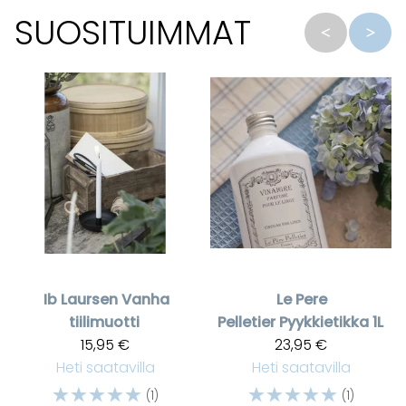
SUOSITUIMMAT
Ib Laursen
Vanha
Le Pere
tiilimuotti
Pelletier
Pyykkietikka 1L
15,95 €
23,95 €
Heti saatavilla
Heti saatavilla
☆
☆
☆
☆
☆
☆
☆
☆
☆
☆
(1)
(1)