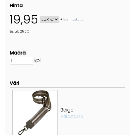
Hinta
19,95
+
toimituskulut
Sis. alv 25.5 %
Määrä
kpl
Väri
Beige
Varastossa