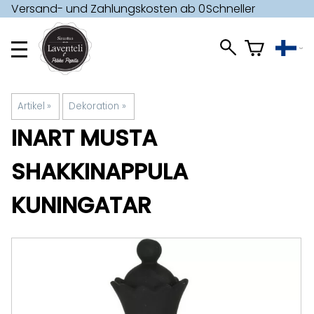
Versand- und Zahlungskosten ab 0
Schneller
€ »
Versand »
Artikel
‪»
Dekoration
‪»
INART
MUSTA
SHAKKINAPPULA
KUNINGATAR