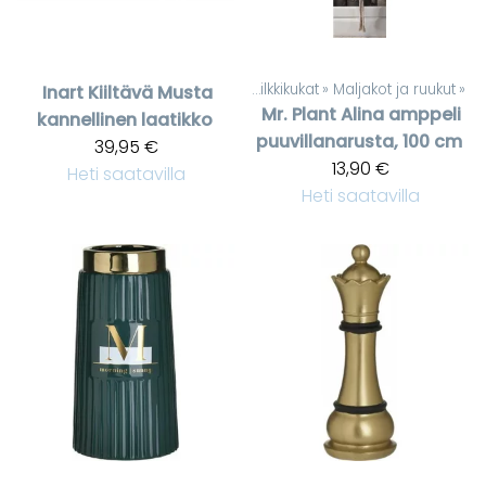
Tuotteet
‪»
Silkkikukat
‪»
Maljakot ja ruukut
‪»
Inart
Kiiltävä Musta
Mr. Plant
Alina amppeli
kannellinen laatikko
puuvillanarusta, 100 cm
39,95 €
13,90 €
Heti saatavilla
Heti saatavilla