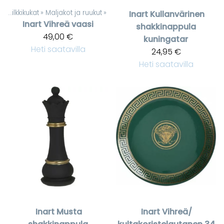
t
‪»
Silkkikukat
‪»
Maljakot ja ruukut
‪»
Inart
Kullanvärinen
Inart
Vihreä vaasi
shakkinappula
49,00 €
kuningatar
Heti saatavilla
24,95 €
Heti saatavilla
Inart
Musta
Inart
Vihreä/