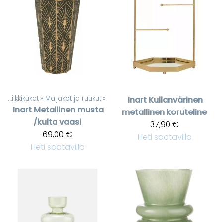
t
‪»
Silkkikukat
‪»
Maljakot ja ruukut
‪»
Inart
Kullanvärinen
Inart
Metallinen musta
metallinen koruteline
/kulta vaasi
37,90 €
69,00 €
Heti saatavilla
Heti saatavilla