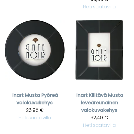
Heti saatavilla
Inart
Musta Pyöreä
Inart
Kiiltävä Musta
valokuvakehys
leveäreunainen
26,95 €
valokuvakehys
Heti saatavilla
32,40 €
Heti saatavilla