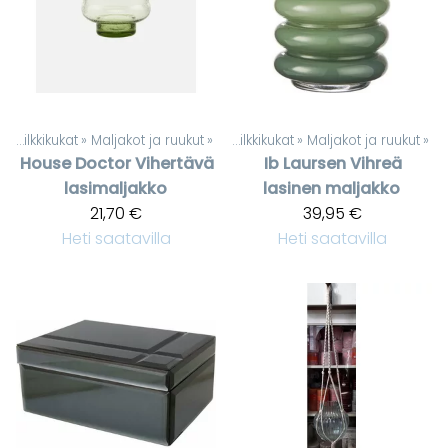
t
‪»
Silkkikukat
‪»
Maljakot ja ruukut
Tuotteet
‪»
‪»
Silkkikukat
‪»
Maljakot ja ruukut
‪»
House Doctor
Vihertävä
Ib Laursen
Vihreä
lasimaljakko
lasinen maljakko
21,70 €
39,95 €
Heti saatavilla
Heti saatavilla