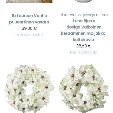
Tuotteet
‪»
Silkkikukat
‪»
Maljakot ja ruukut
‪»
Ib Laursen
Vanha
Lene Bjerre
puuvartinen vasara
design
Valkoinen
39,00 €
keraaminen maljakko,
Heti saatavilla
kultakuvio
38,50 €
Heti saatavilla