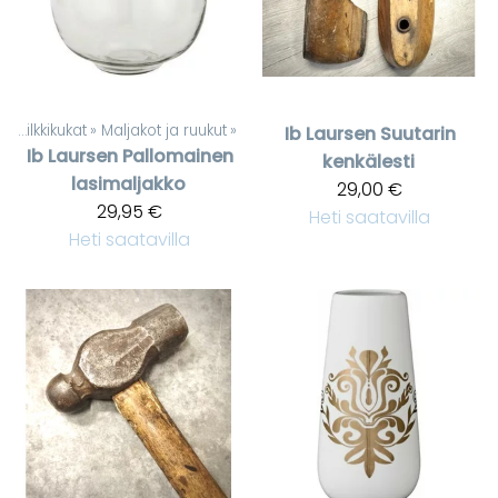
t
‪»
Silkkikukat
‪»
Maljakot ja ruukut
‪»
Ib Laursen
Suutarin
Ib Laursen
Pallomainen
kenkälesti
lasimaljakko
29,00 €
29,95 €
Heti saatavilla
Heti saatavilla