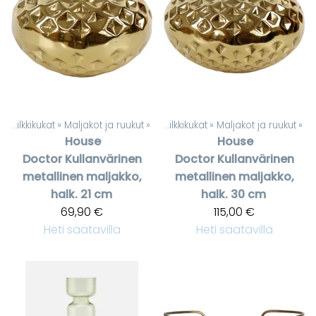
t
‪»
Silkkikukat
‪»
Maljakot ja ruukut
Tuotteet
‪»
‪»
Silkkikukat
‪»
Maljakot ja ruukut
‪»
House
House
Doctor
Kullanvärinen
Doctor
Kullanvärinen
metallinen maljakko,
metallinen maljakko,
halk. 21 cm
halk. 30 cm
69,90 €
115,00 €
Heti saatavilla
Heti saatavilla