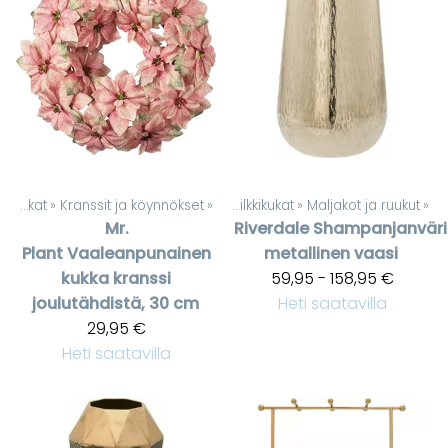
Silkkikukat
‪»
Kranssit ja köynnökset
Tuotteet
‪»
‪»
Silkkikukat
‪»
Maljakot ja ruukut
‪»
Mr.
Riverdale
Shampanjanvär
Plant
Vaaleanpunainen
metallinen vaasi
kukka kranssi
59,95 - 158,95 €
joulutähdistä, 30 cm
Heti saatavilla
29,95 €
Heti saatavilla