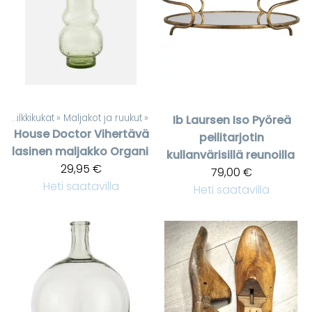
t
‪»
Silkkikukat
‪»
Maljakot ja ruukut
‪»
Ib Laursen
Iso Pyöreä
House Doctor
Vihertävä
peilitarjotin
lasinen maljakko Organi
kullanvärisillä reunoilla
29,95 €
79,00 €
Heti saatavilla
Heti saatavilla