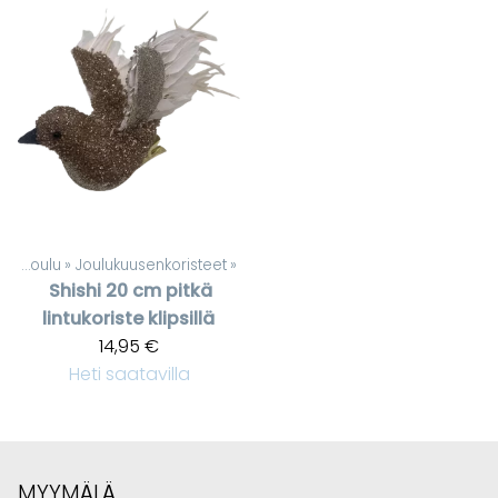
et
‪»
Joulu
‪»
Joulukuusenkoristeet
‪»
Shishi
20 cm pitkä
lintukoriste klipsillä
14,95 €
Heti saatavilla
MYYMÄLÄ