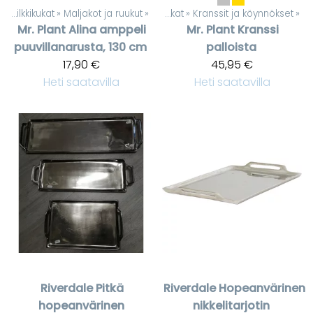
t
‪»
Silkkikukat
‪»
Maljakot ja ruukut
Tuotteet
‪»
‪»
Silkkikukat
‪»
Kranssit ja köynnökset
‪»
Mr. Plant
Alina amppeli
Mr. Plant
Kranssi
puuvillanarusta, 130 cm
palloista
17,90 €
45,95 €
Heti saatavilla
Heti saatavilla
Riverdale
Pitkä
Riverdale
Hopeanvärinen
hopeanvärinen
nikkelitarjotin