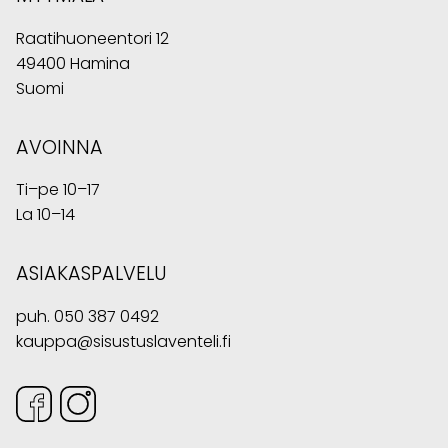
Raatihuoneentori 12
49400 Hamina
Suomi
AVOINNA
Ti–pe 10–17
La 10–14
ASIAKASPALVELU
puh.
050 387 0492
kauppa@sisustuslaventeli.fi