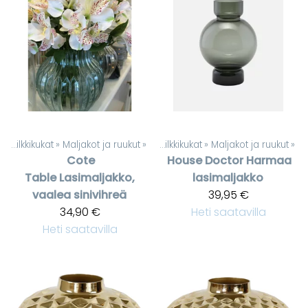
t
‪»
Silkkikukat
‪»
Maljakot ja ruukut
Tuotteet
‪»
‪»
Silkkikukat
‪»
Maljakot ja ruukut
‪»
Cote
House Doctor
Harmaa
Table
Lasimaljakko,
lasimaljakko
vaalea sinivihreä
39,95 €
34,90 €
Heti saatavilla
Heti saatavilla