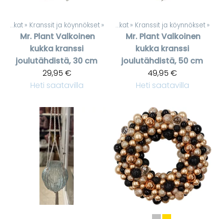
Silkkikukat
‪»
Kranssit ja köynnökset
Tuotteet
‪»
‪»
Silkkikukat
‪»
Kranssit ja köynnökset
‪»
Mr. Plant
Valkoinen
Mr. Plant
Valkoinen
kukka kranssi
kukka kranssi
joulutähdistä, 30 cm
joulutähdistä, 50 cm
29,95 €
49,95 €
Heti saatavilla
Heti saatavilla