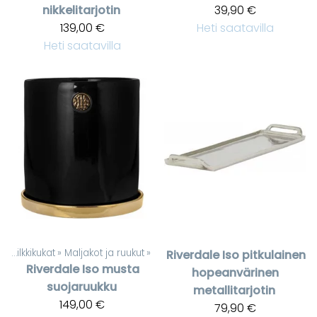
nikkelitarjotin
39,90 €
139,00 €
Heti saatavilla
Heti saatavilla
t
‪»
Silkkikukat
‪»
Maljakot ja ruukut
‪»
Riverdale
Iso pitkulainen
Riverdale
Iso musta
hopeanvärinen
suojaruukku
metallitarjotin
149,00 €
79,90 €