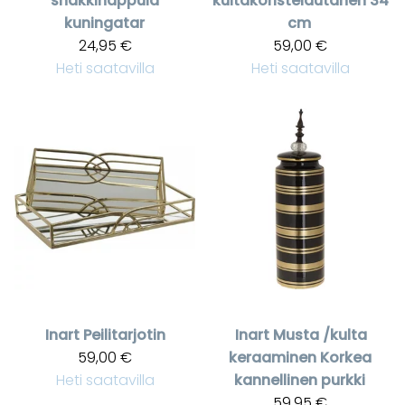
shakkinappula
kultakoristelautanen 34
kuningatar
cm
24,95 €
59,00 €
Heti saatavilla
Heti saatavilla
Inart
Peilitarjotin
Inart
Musta /kulta
59,00 €
keraaminen Korkea
Heti saatavilla
kannellinen purkki
59,95 €