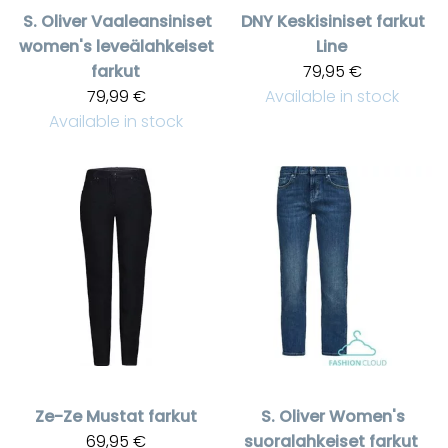
S. Oliver
Vaaleansiniset
DNY
Keskisiniset farkut
women's leveälahkeiset
Line
farkut
79,95 €
79,99 €
Available in stock
Available in stock
Ze-Ze
Mustat farkut
S. Oliver
Women's
69,95 €
suoralahkeiset farkut