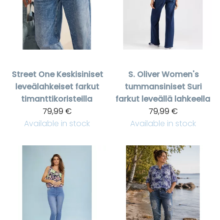
Street One
Keskisiniset
S. Oliver
Women's
leveälahkeiset farkut
tummansiniset Suri
timanttikoristeilla
farkut leveällä lahkeella
79,99 €
79,99 €
Available in stock
Available in stock