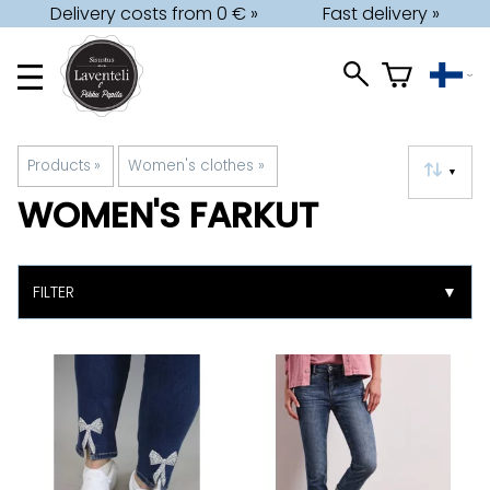
Delivery costs from 0 € »
Fast delivery »
Products
‪»
Women's clothes
‪»
▼
WOMEN'S FARKUT
FILTER
▼