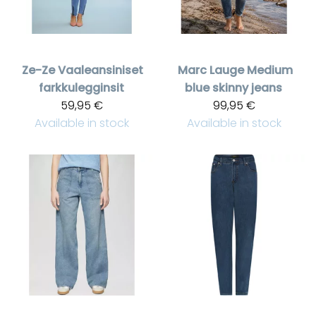
Ze-Ze
Vaaleansiniset
Marc Lauge
Medium
farkkulegginsit
blue skinny jeans
59,95 €
99,95 €
Available in stock
Available in stock