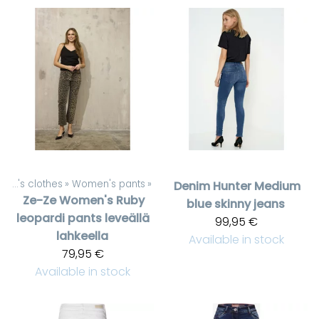
Women's clothes
‪»
Women's pants
‪»
Denim Hunter
Medium
Ze-Ze
Women's Ruby
blue skinny jeans
leopardi pants leveällä
99,95 €
lahkeella
Available in stock
79,95 €
Available in stock