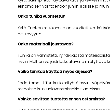
Kyllä. Satiinipinta, näyttävä kuosi ja kevyet hihat
erinomaisen vaihtoehdon juhliin, illallisille ja muih
Onko tunika vuoritettu?
Kyllä. Tunikan mekko-osa on vuoritettu, mikä li
peittävyyttä.
Onko materiaali joustavaa?
Tunika on valmistettu ryhdikkäästä materiaalist
hyvin. Malli on väljästi laskeutuva ja miellyttävä 
Voiko tunikaa käyttää myös arjessa?
Ehdottomasti. Tunika toimii yhtä hyvin työpäiväs
menoissa kuin juhlavammissakin tilanteissa.
Voinko sovittaa tuotetta ennen ostamista?