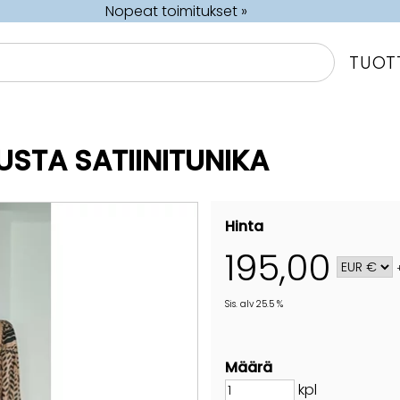
Nopeat toimitukset »
TUOT
USTA SATIINITUNIKA
Hinta
195,00
Sis. alv 25.5 %
Määrä
kpl