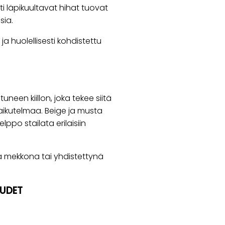
i läpikuultavat hihat tuovat
sia.
a huolellisesti kohdistettu
uneen kiillon, joka tekee siitä
vaikutelmaa. Beige ja musta
po stailata erilaisiin
a mekkona tai yhdistettynä
UUDET