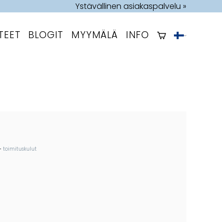
Ystävällinen asiakaspalvelu »
TEET
BLOGIT
MYYMÄLÄ
INFO
+
toimituskulut