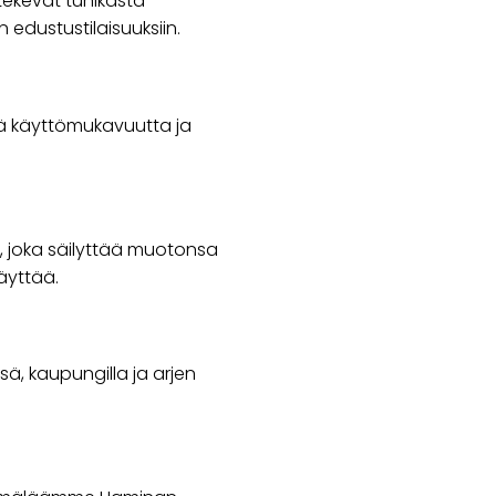
 tekevät tunikasta
in edustustilaisuuksiin.
sää käyttömukavuutta ja
a, joka säilyttää muotonsa
käyttää.
sä, kaupungilla ja arjen