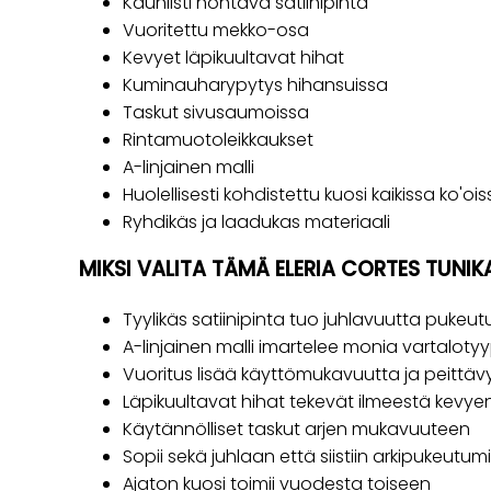
Kauniisti hohtava satiinipinta
Vuoritettu mekko-osa
Kevyet läpikuultavat hihat
Kuminauharypytys hihansuissa
Taskut sivusaumoissa
Rintamuotoleikkaukset
A-linjainen malli
Huolellisesti kohdistettu kuosi kaikissa ko'oi
Ryhdikäs ja laadukas materiaali
MIKSI VALITA TÄMÄ ELERIA CORTES TUNIK
Tyylikäs satiinipinta tuo juhlavuutta pukeu
A-linjainen malli imartelee monia vartaloty
Vuoritus lisää käyttömukavuutta ja peittäv
Läpikuultavat hihat tekevät ilmeestä kevye
Käytännölliset taskut arjen mukavuuteen
Sopii sekä juhlaan että siistiin arkipukeutu
Ajaton kuosi toimii vuodesta toiseen