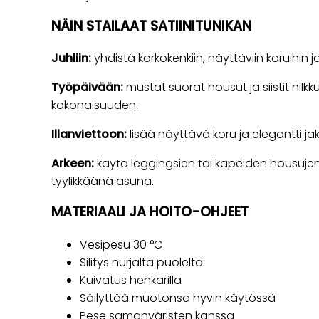
NÄIN STAILAAT SATIINITUNIKAN
Juhliin:
yhdistä korkokenkiin, näyttäviin koruihin 
Työpäivään:
mustat suorat housut ja siistit nilkku
kokonaisuuden.
Illanviettoon:
lisää näyttävä koru ja elegantti jak
Arkeen:
käytä leggingsien tai kapeiden housuj
tyylikkäänä asuna.
MATERIAALI JA HOITO-OHJEET
Vesipesu 30 °C
Silitys nurjalta puolelta
Kuivatus henkarilla
Säilyttää muotonsa hyvin käytössä
Pese samanväristen kanssa