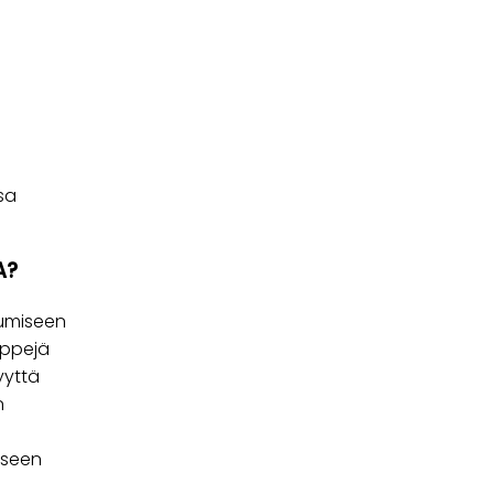
ssa
A?
tumiseen
yppejä
yyttä
n
miseen