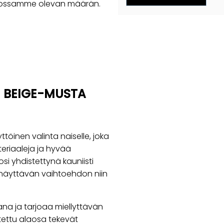
rastossamme olevan määrän.
– BEIGE-MUSTA
ttöinen valinta naiselle, joka
eriaaleja ja hyvää
i yhdistettynä kauniisti
 näyttävän vaihtoehdon niin
kana ja tarjoaa miellyttävän
ettu alaosa tekevät