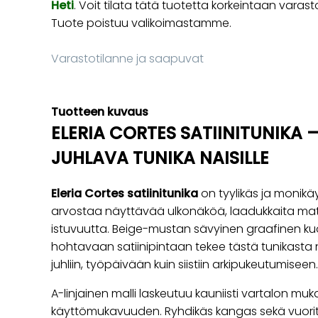
Heti
. Voit tilata tätä tuotetta korkeintaan va
Tuote poistuu valikoimastamme.
Varastotilanne ja saapuvat
Tuotteen kuvaus
ELERIA CORTES SATIINITUNIKA 
JUHLAVA TUNIKA NAISILLE
Eleria Cortes satiinitunika
on tyylikäs ja monikäy
arvostaa näyttävää ulkonäköä, laadukkaita mat
istuvuutta. Beige-mustan sävyinen graafinen kuos
hohtavaan satiinipintaan tekee tästä tunikasta
juhliin, työpäivään kuin siistiin arkipukeutumiseen.
A-linjainen malli laskeutuu kauniisti vartalon mu
käyttömukavuuden. Ryhdikäs kangas sekä vuorit