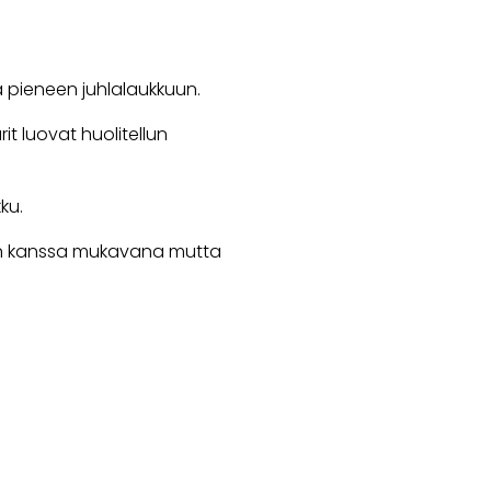
ja pieneen juhlalaukkuun.
rit luovat huolitellun
ku.
en kanssa mukavana mutta