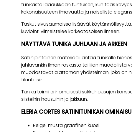
tunikasta laadukkaan tuntuisen, kun taas kevyest
kokonaisuuteen ilmavuutta ja naisellista elegans
Taskut sivusaumoissa lisäävät käytännöllisyyttä, j
kuviointi viimeistelee korkeatasoisen ilmeen.
NÄYTTÄVÄ TUNIKA JUHLAAN JA ARKEEN
Satiinipintainen materiaali antaa tunikalle hienost
juhlavankin ilman raskasta tai liian muodollista 
muodostavat ajattoman yhdistelmän, joka on help
tilanteisiin.
Tunika toimii erinomaisesti sukkahousujen kanss
siisteihin housuihin ja jakkuun.
ELERIA CORTES SATIINITUNIKAN OMINAIS
Beige-musta graafinen kuosi