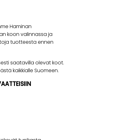
ämme Haminan
an koon valinnassa ja
ietoja tuotteesta ennen
sti saatavilla olevat koot.
stä kaikkialle Suomeen.
AATTEISIIN