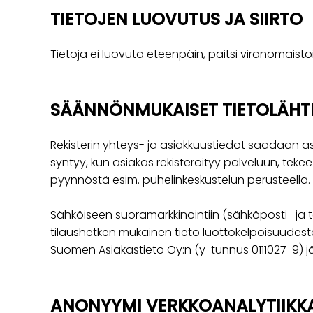
TIETOJEN LUOVUTUS JA SIIRTO
Tietoja ei luovuta eteenpäin, paitsi viranomaistoim
SÄÄNNÖNMUKAISET TIETOLÄHT
Rekisterin yhteys- ja asiakkuustiedot saadaan as
syntyy, kun asiakas rekisteröityy palveluun, tek
pyynnöstä esim. puhelinkeskustelun perusteella.
Sähköiseen suoramarkkinointiin (sähköposti- ja t
tilaushetken mukainen tieto luottokelpoisuudest
Suomen Asiakastieto Oy:n (y-tunnus 0111027-9) j
ANONYYMI VERKKOANALYTIIKK