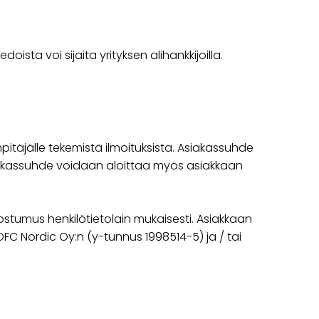
ista voi sijaita yrityksen alihankkijoilla.
itäjälle tekemistä ilmoituksista. Asiakassuhde
 Asiakassuhde voidaan aloittaa myös asiakkaan
ostumus henkilötietolain mukaisesti. Asiakkaan
C Nordic Oy:n (y-tunnus 1998514-5) ja / tai