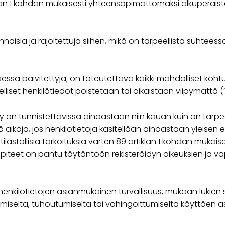
rtiklan 1 kohdan mukaisesti yhteensopimattomaksi alkuperäis
aisia ja rajoitettuja siihen, mikä on tarpeellista suhteessa n
taessa päivitettyjä; on toteutettava kaikki mahdolliset koht
elliset henkilötiedot poistetaan tai oikaistaan viipymättä (”
ty on tunnistettavissa ainoastaan niin kauan kuin on tarpe
aikoja, jos henkilötietoja käsitellään ainoastaan yleisen e
 tai tilastollisia tarkoituksia varten 89 artiklan 1 kohdan mu
piteet on pantu täytäntöön rekisteröidyn oikeuksien ja va
an henkilötietojen asianmukainen turvallisuus, mukaan lukie
iseltä, tuhoutumiselta tai vahingoittumiselta käyttäen asi