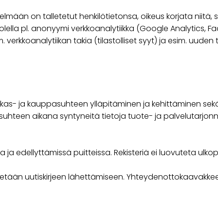
lmään on talletetut henkilötietonsa, oikeus korjata niitä, 
uolella pl. anonyymi verkkoanalytiikka (Google Analytics, 
 verkkoanalytiikan takia (tilastolliset syyt) ja esim. uuden
as- ja kauppasuhteen ylläpitäminen ja kehittäminen sekä käyt
ssuhteen aikana syntyneitä tietoja tuote- ja palvelutarjo
 ja edellyttämissä puitteissa. Rekisteriä ei luovuteta ulkopuo
ytetään uutiskirjeen lähettämiseen. Yhteydenottokaavakke