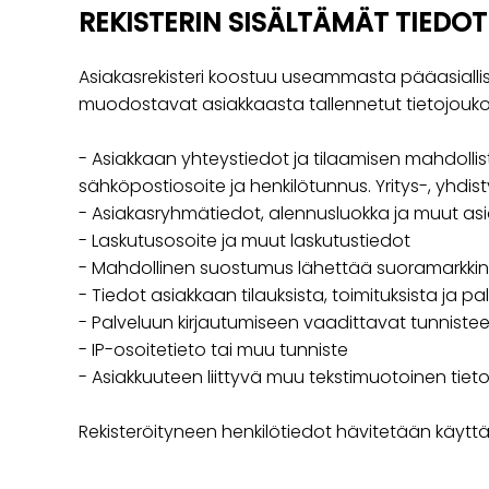
REKISTERIN SISÄLTÄMÄT TIEDOT
Asiakasrekisteri koostuu useammasta pääasiallis
muodostavat asiakkaasta tallennetut tietojouko
- Asiakkaan yhteystiedot ja tilaamisen mahdollist
sähköpostiosoite ja henkilötunnus. Yritys-, yhdisty
- Asiakasryhmätiedot, alennusluokka ja muut asia
- Laskutusosoite ja muut laskutustiedot
- Mahdollinen suostumus lähettää suoramarkkino
- Tiedot asiakkaan tilauksista, toimituksista ja pa
- Palveluun kirjautumiseen vaadittavat tunnistee
- IP-osoitetieto tai muu tunniste
- Asiakkuuteen liittyvä muu tekstimuotoinen tiet
Rekisteröityneen henkilötiedot hävitetään käytt