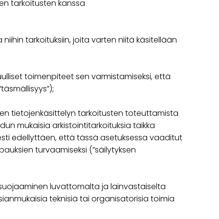
ten tarkoitusten kanssa
iihin tarkoituksiin, joita varten niitä käsitellään
uulliset toimenpiteet sen varmistamiseksi, että
täsmällisyys”);
en tietojenkäsittelyn tarkoitusten toteuttamista
dun mukaisia arkistointitarkoituksia taikka
kaisesti edellyttäen, että tässä asetuksessa vaaditut
pauksien turvaamiseksi (”säilytyksen
n suojaaminen luvattomalta ja lainvastaiselta
anmukaisia teknisiä tai organisatorisia toimia