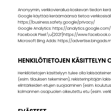
Anonyymin, verkkovierailua koskevan tiedon ker
Google käyttää keräämäänsä tietoa verkkosisäll
https://business.safety.google/privacy/
Google Analytics: https://analytics.google.com
Facebook Pixel:\u{202f}https://www.facebook.
Microsoft Bing Adds: https://advertise.bingads.
HENKILÖTIETOJEN KÄSITTELYN 
Henkilötietojen käsittelyyn tulee olla lakisäätein
(esim. tilauksen tekeminen), rekisterinpitäjän lak
elintärkeiden etujen suojaaminen (esim. koulutus ta
kolmannen osapuolen oikeutettu etu (esim. verkk