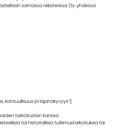
 käsitellään samassa rekisterissä (ts. yhdessä
s, kohtuullisuus ja läpinäkyvyys”);
 näiden tarkoitusten kanssa
llisiä tai historiallisia tutkimustarkoituksia tai