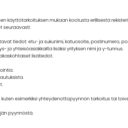
en käyttötarkoituksen mukaan kootusta erillisestä rekiste
t seuraavasti:
avat tiedot: etu- ja sukunimi, katuosoite, postinumero, pos
s- ja yhteisöasiakkailta lisäksi yrityksen nimi ja y-tunnus.
kaskohtaiset lisätiedot.
intia.
lautuksista.
t.
o kuten esimerkiksi yhteydenottopyynnön tarkoitus tai toive
äjän pyynnöstä.