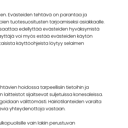
ten. Evästeiden tehtävä on parantaa ja
en tuotesuositusten tarjoamiseksi asiakkaalle.
stä saattaa edellyttää evästeiden hyväksymistä
 käyttäjä voi myös estää evästeiden käytön
aisista käyttöohjeista löytyy selaimen
tävien hoidossa tarpeellisiin tietoihin ja
laitteistot sijaitsevat suljetuissa konesaleissa.
agoidaan välittömästi. Häiriötilanteiden varalta
levia yhteydenottoja vastaan.
ulkopuolisille vain lakiin perustuvan