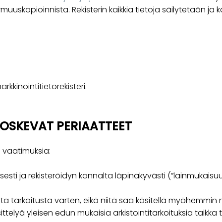
armuuskopioinnista. Rekisterin kaikkia tietoja säilytetään ja
arkkinointitietorekisteri.
KOSKEVAT PERIAATTEET
 vaatimuksia:
sesti ja rekisteröidyn kannalta läpinäkyvästi (”lainmukaisuu
ista tarkoitusta varten, eikä niitä saa käsitellä myöhemmin
 yleisen edun mukaisia arkistointitarkoituksia taikka tietee