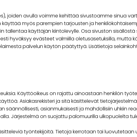
s), joiden avulla voimme kehittää sivustoamme sinua var
 käyttää myös parempien tarjousten ja henkilökohtaisempi
lin tallentaa käyttäjän kiintolevylle. Osa sivuston sisällö
esti hyväksyy evästeet valmiilla oletusasetuksilla, mutta
laimesta palvelun käytön päätyttyä. Lisätietoja selainkoht
keuksia. Käyttöoikeus on rajattu ainoastaan henkilön työteh
töä. Asiakasrekisteri ja sitä käsittelevät tietojärjestelmän 
an säännöllisesti, asianmukaisesti ja mahdollisiin uhkiin re
la. Järjestelmä on suojattu palomuurilla ulkopuolelta tu
käsitteleviä työntekijöitä. Tietoja kerrotaan tai luovutetaan 