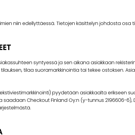
ien niin edellyttäessä. Tietojen käsittelyn johdosta osa tiedo
EET
iakassuhteen syntyessä ja sen aikana asiakkaan rekisterinp
ee tilauksen, tilaa suoramarkkinointia tai tekee ostoksen.
ekstiviestimarkkinointi) pyydetään asiakkaalta erikseen su
a saadaan Checkout Finland Oy:n (y-tunnus 2196606-6), DF
ärjestelmästä.
A