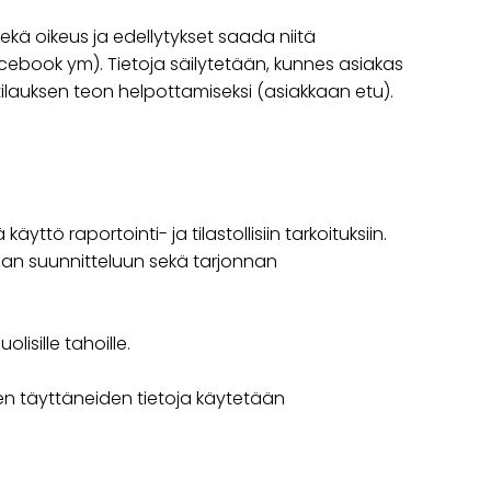
sekä oikeus ja edellytykset saada niitä
Facebook ym). Tietoja säilytetään, kunnes asiakas
 tilauksen teon helpottamiseksi (asiakkaan etu).
tö raportointi- ja tilastollisiin tarkoituksiin.
nnan suunnitteluun sekä tarjonnan
lisille tahoille.
en täyttäneiden tietoja käytetään