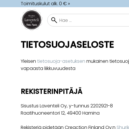
Toimituskulut alk. 0 € »
TIETOSUOJASELOSTE
Yleisen
tietosuoja-asetuksen
mukainen tietosuoja-
vapaasta liikkuvuudesta
REKISTERINPITÄJÄ
Sisustus Laventeli Oy, y-tunnus 2202921-8
Raatihuoneentori 12, 49400 Hamina
Rekisteriä pidetään Creaction Finland Oy:n
Shuri