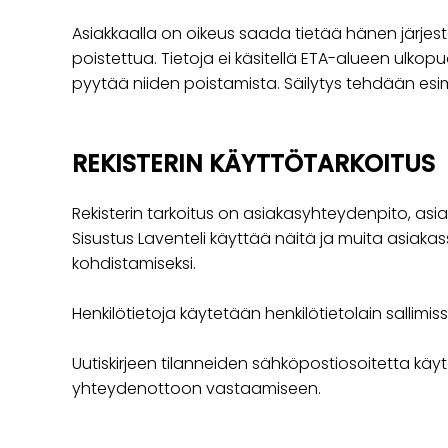
Asiakkaalla on oikeus saada tietää hänen järjeste
poistettua. Tietoja ei käsitellä ETA-alueen ulkop
pyytää niiden poistamista. Säilytys tehdään esim.
REKISTERIN KÄYTTÖTARKOITUS
Rekisterin tarkoitus on asiakasyhteydenpito, asiak
Sisustus Laventeli käyttää näitä ja muita asiaka
kohdistamiseksi.
Henkilötietoja käytetään henkilötietolain sallimissa
Uutiskirjeen tilanneiden sähköpostiosoitetta kä
yhteydenottoon vastaamiseen.