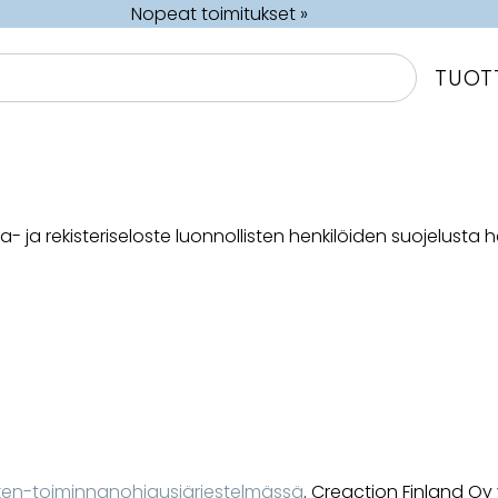
Nopeat toimitukset »
TUOT
 ja rekisteriseloste luonnollisten henkilöiden suojelusta h
ken-toiminnanohjausjärjestelmässä
. Creaction Finland Oy