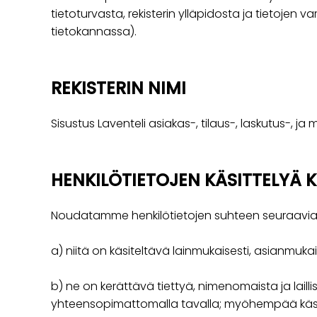
tietoturvasta, rekisterin ylläpidosta ja tietojen v
tietokannassa).
REKISTERIN NIMI
Sisustus Laventeli asiakas-, tilaus-, laskutus-, ja m
HENKILÖTIETOJEN KÄSITTELYÄ 
Noudatamme henkilötietojen suhteen seuraavia
a) niitä on käsiteltävä lainmukaisesti, asianmukai
b) ne on kerättävä tiettyä, nimenomaista ja laill
yhteensopimattomalla tavalla; myöhempää käsittelyä