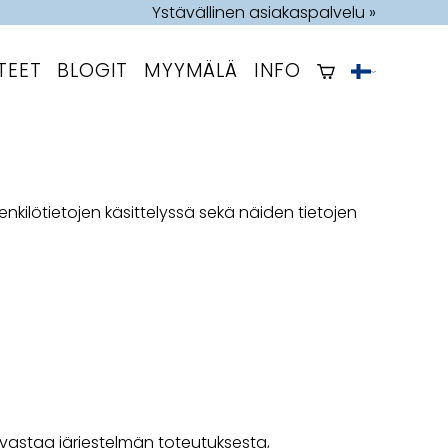
Ystävällinen asiakaspalvelu »
TEET
BLOGIT
MYYMÄLÄ
INFO
enkilötietojen käsittelyssä sekä näiden tietojen
 vastaa järjestelmän toteutuksesta,