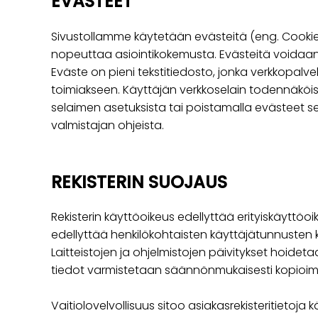
EVÄSTEET
Sivustollamme käytetään evästeitä (eng. Cookie
nopeuttaa asiointikokemusta. Evästeitä voidaan
Eväste on pieni tekstitiedosto, jonka verkkopalve
toimiakseen. Käyttäjän verkkoselain todennäköis
selaimen asetuksista tai poistamalla evästeet se
valmistajan ohjeista.
REKISTERIN SUOJAUS
Rekisterin käyttöoikeus edellyttää erityiskäyttöoi
edellyttää henkilökohtaisten käyttäjätunnusten käyt
Laitteistojen ja ohjelmistojen päivitykset hoideta
tiedot varmistetaan säännönmukaisesti kopioimal
Vaitiolovelvollisuus sitoo asiakasrekisteritietoja 