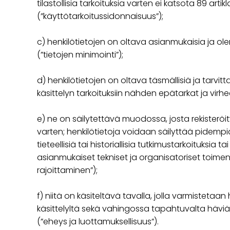
tilastollisia tarkoituksia varten ei katsota 89 a
(”käyttötarkoitussidonnaisuus”);
c) henkilötietojen on oltava asianmukaisia ja olenn
(”tietojen minimointi”);
d) henkilötietojen on oltava täsmällisiä ja tarvit
käsittelyn tarkoituksiin nähden epätarkat ja virhe
e) ne on säilytettävä muodossa, josta rekisteröi
varten; henkilötietoja voidaan säilyttää pidempiä 
tieteellisiä tai historiallisia tutkimustarkoituksia
asianmukaiset tekniset ja organisatoriset toimen
rajoittaminen”);
f) niitä on käsiteltävä tavalla, jolla varmisteta
käsittelyltä sekä vahingossa tapahtuvalta häviäm
(”eheys ja luottamuksellisuus”).