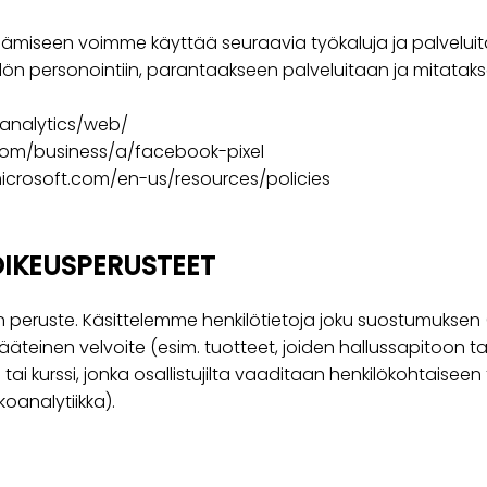
äämiseen voimme käyttää seuraavia työkaluja ja palveluit
ön personointiin, parantaakseen palveluitaan ja mitataks
/analytics/web/
com/business/a/facebook-pixel
microsoft.com/en-us/resources/policies
OIKEUSPERUSTEET
en peruste. Käsittelemme henkilötietoja joku suostumuksen (e
isääteinen velvoite (esim. tuotteet, joiden hallussapitoon t
i kurssi, jonka osallistujilta vaaditaan henkilökohtaiseen ter
oanalytiikka).