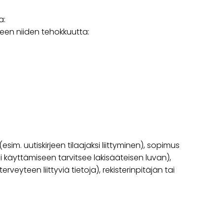
a:
een niiden tehokkuutta:
sim. uutiskirjeen tilaajaksi liittyminen), sopimus
ai käyttämiseen tarvitsee lakisääteisen luvan),
veyteen liittyviä tietoja), rekisterinpitäjän tai