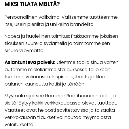
MIKSI TILATA MEILTÄ?
Persoonallinen valikoima: Valitsemme tuotteemme
itse, usein pieniltä ja uniikeilta brändeiltä.
Nopea ja huolellinen toimitus: Pakkaamme jokaisen
tilauksen suurella sydämellä ja toimitamme sen
sinulle viipymättä.
Asiantunteva palvelu:
Olemme täällä sinua varten –
autamme mielellämme stailauksessa tai oikean
tuotteen valinnassa. Inspiroidu, ihastu ja tilaa
palanen kauneutta kotiisi jo tänään!
Myymälä sijaitsee Haminan Raatihuoneentorilla ja
sieltä löytyy kaikki verkkokaupassa olevat tuotteet.
Vaatteet ovat helposti sovitettavissa ja toisaalta
verkkokaupan tilaukset voi noutaa myymälästä
veloituksetta.