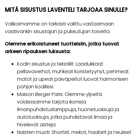
MITÄ SISUSTUS LAVENTELI TARJOAA SINULLE?
Valikoimamme on tarkasti valittu vastaamaan
vaativankin sisustajan ja pukeutujan toiveita.
Olemme erikoistuneet tuotteisiin, jotka tuovat
arkeen ripauksen luksusta:
Kodin sisustus ja tekstiilit: Laadukkaat
pellavaverhot, muhkeat koristetyynyt, pehmeät
matot ja upeat päiväpeitot luovat harmonisen
pohjan kodillesi.
Maison Berger Paris: Olemme ylpeitä
voidessamme tarjota ikonisia
ilmanpuhdistuslamppuja, huonetuoksuja ja
autotuoksuja, jotka puhdistavat ilmaa ja
hivelevät aisteja.
Naisten muoti: Shortsit, mekot, haalarit ja neuleet