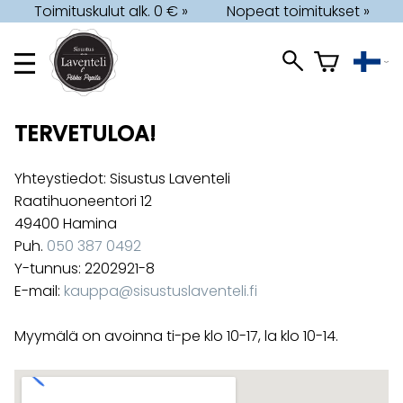
Toimituskulut alk. 0 € »
Nopeat toimitukset »
TERVETULOA!
Yhteystiedot: Sisustus Laventeli
Raatihuoneentori 12
49400 Hamina
Puh.
050 387 0492
Y-tunnus: 2202921-8
E-mail:
kauppa@sisustuslaventeli.fi
Myymälä on avoinna ti-pe klo 10-17, la klo 10-14.