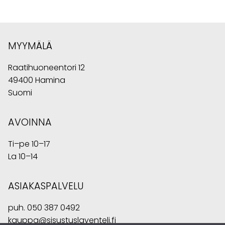
MYYMÄLÄ
Raatihuoneentori 12
49400 Hamina
Suomi
AVOINNA
Ti–pe 10–17
La 10–14
ASIAKASPALVELU
puh.
050 387 0492
kauppa@sisustuslaventeli.fi