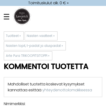
Toimituskulut alk. 0 € »
Tuotteet
‪»
Naisten vaatteet
‪»
Naisten topit, t-paidat ja aluspaidat
‪»
Arte Pura TRIKOOPITSITOPPI
‪»
KOMMENTOI TUOTETTA
Mahdolliset tuotetta koskevat kysymykset
kannattaa esittää
yhteydenottolomakkeessa
Nimimerkkisi: