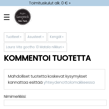
Toimituskulut alk. 0 € »
Tuotteet
‪»
Asusteet
‪»
Kengät
‪»
Laura Vita goctho 13 Matala nilkkuri
‪»
KOMMENTOI TUOTETTA
Mahdolliset tuotetta koskevat kysymykset
kannattaa esittää
yhteydenottolomakkeessa
Nimimerkkisi: