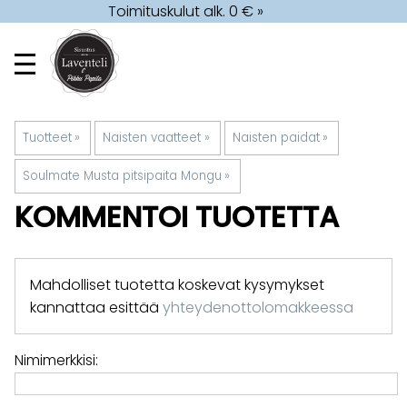
Toimituskulut alk. 0 € »
Tuotteet
‪»
Naisten vaatteet
‪»
Naisten paidat
‪»
Soulmate Musta pitsipaita Mongu
‪»
KOMMENTOI TUOTETTA
Mahdolliset tuotetta koskevat kysymykset
kannattaa esittää
yhteydenottolomakkeessa
Nimimerkkisi: