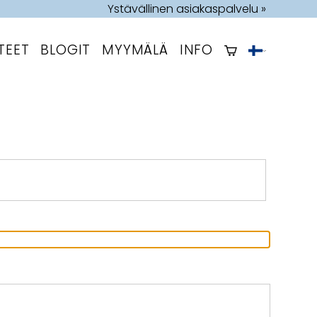
Ystävällinen asiakaspalvelu »
TEET
BLOGIT
MYYMÄLÄ
INFO