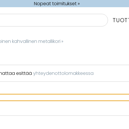
Nopeat toimitukset »
TUOT
inen kahvallinen metallikori
‪»
nnattaa esittää
yhteydenottolomakkeessa