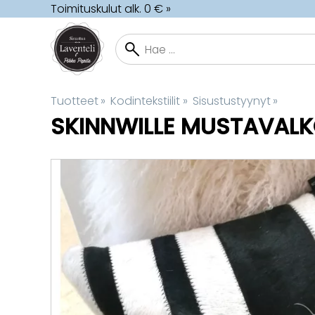
Toimituskulut alk. 0 € »
Tuotteet
‪»
Kodintekstiilit
‪»
Sisustustyynyt
‪»
SKINNWILLE
MUSTAVALKO