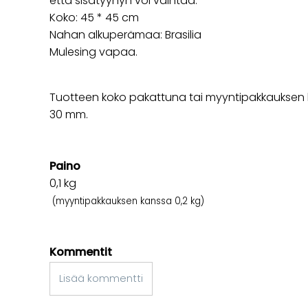
että sisätyynyn voi vaihtaa.
Koko: 45 * 45 cm
Nahan alkuperämaa: Brasilia
Mulesing vapaa.
Tuotteen koko pakattuna tai myyntipakkauksen k
30 mm.
Paino
0,1
kg
(myyntipakkauksen kanssa 0,2 kg)
Kommentit
Lisää kommentti