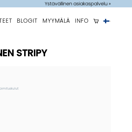
Ystävällinen asiakaspalvelu »
TEET
BLOGIT
MYYMÄLÄ
INFO
EN STRIPY
toimituskulut