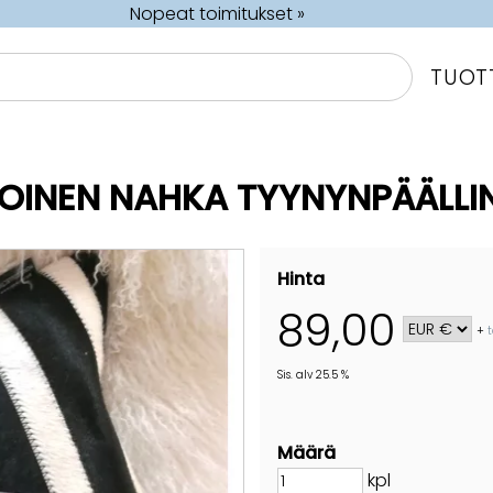
Nopeat toimitukset »
TUOT
INEN NAHKA TYYNYNPÄÄLLIN
Hinta
89,00
+
Sis. alv 25.5 %
Määrä
kpl